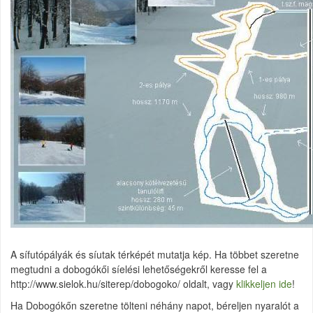
A sífutópályák és síutak térképét mutatja kép. Ha többet szeretne
megtudni a dobogókői síelési lehetőségekről keresse fel a
http://www.sielok.hu/siterep/dobogoko/ oldalt, vagy
klikkeljen ide
!
Ha Dobogókőn szeretne tölteni néhány napot, béreljen nyaralót a