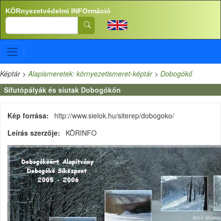
Ugrás a tartalomra
KÖRnyezetvédelmi INFOrmáció
Search
Képtár
>
Alapismeretek: környezetismeret-képtár
>
Dobogókő
Sífutópályák és síutak Dobogókőn
Kép forrása
http://www.sielok.hu/siterep/dobogoko/
Leírás szerzője
KÖRINFO