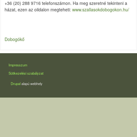
+36 (20) 288 9716 telefonszámon. Ha meg szeretné tekinteni a
házat, ezen az oildalon megteheti:
www.szallasokdobogokon.hu/
Dobogókő
LÁBLÉC
Impresszum
Sütikezelési szabályzat
Drupal
alapú webhely