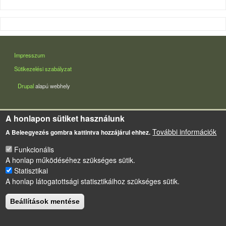
LÁBLÉC
Impresszum
Sütikezelési szabályzat
Drupal
alapú webhely
A honlapon sütiket használunk
További információk
A Beleegyezés gombra kattintva hozzájárul ehhez.
Funkcionális
A honlap működéséhez szükséges sütik.
Statisztikai
A honlap látogatottsági statisztikáihoz szükséges sütik.
Beállítások mentése