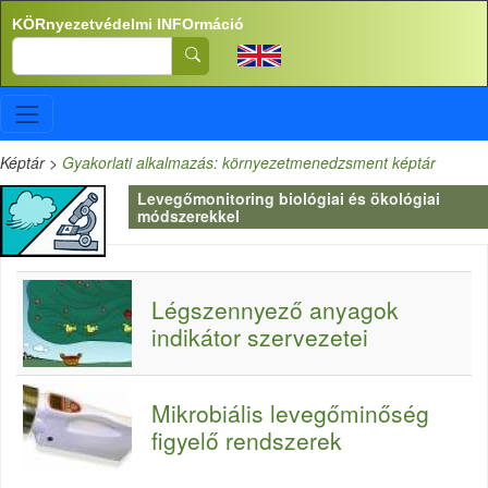
Ugrás a tartalomra
KÖRnyezetvédelmi INFOrmáció
Search
Képtár
>
Gyakorlati alkalmazás: környezetmenedzsment képtár
Levegőmonitoring biológiai és ökológiai
módszerekkel
Légszennyező anyagok
indikátor szervezetei
Mikrobiális levegőminőség
figyelő rendszerek