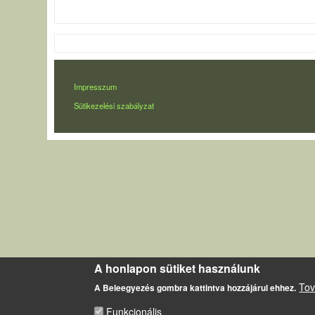
LÁBLÉC
Impresszum
Sütikezelési szabályzat
A honlapon sütiket használunk
Tov
A Beleegyezés gombra kattintva hozzájárul ehhez.
Funkcionális