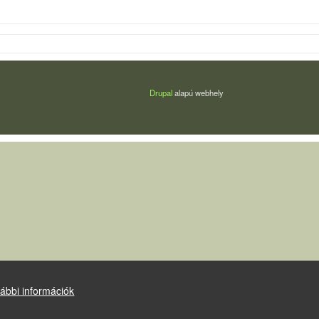
Drupal
alapú webhely
ábbi információk