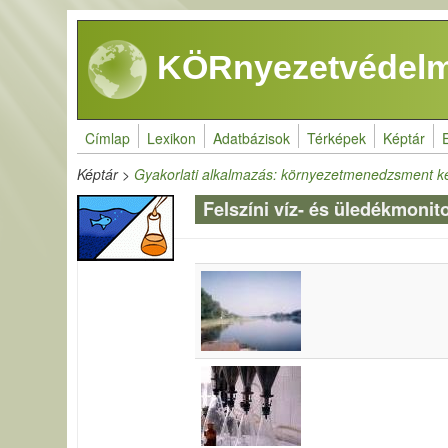
Ugrás a tartalomra
KÖRnyezetvédelm
Címlap
Lexikon
Adatbázisok
Térképek
Képtár
Képtár
>
Gyakorlati alkalmazás: környezetmenedzsment k
Felszíni víz- és üledékmonit