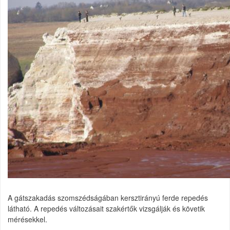
A gátszakadás szomszédságában kersztirányú ferde repedés
látható. A repedés változásait szakértők vizsgálják és követik
mérésekkel.