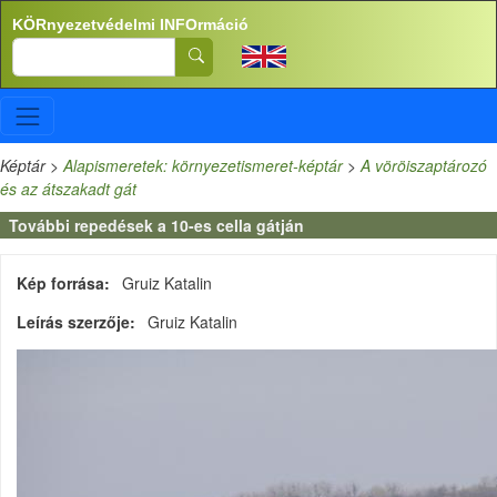
Ugrás a tartalomra
KÖRnyezetvédelmi INFOrmáció
Search
Képtár
>
Alapismeretek: környezetismeret-képtár
>
A vöröiszaptározó
és az átszakadt gát
További repedések a 10-es cella gátján
Kép forrása
Gruiz Katalin
Leírás szerzője
Gruiz Katalin