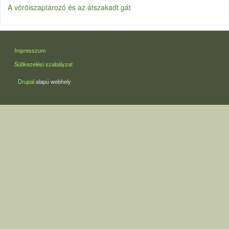
A vöröiszaptározó és az átszakadt gát
LÁBLÉC
Impresszum
Sütikezelési szabályzat
Drupal
alapú webhely