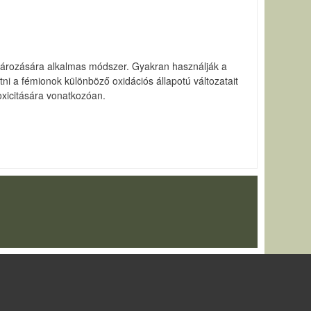
ghatározására alkalmas módszer. Gyakran használják a
i a fémionok különböző oxidációs állapotú változatait
oxicitására vonatkozóan.