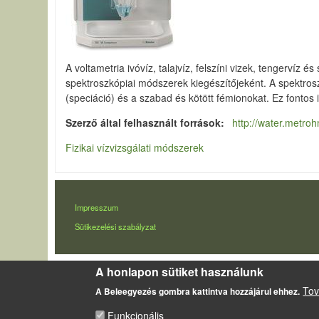
A voltametria ivóvíz, talajvíz, felszíni vizek, tengerv
spektroszkópiai módszerek kiegészítőjeként. A spektros
(speciáció) és a szabad és kötött fémionokat. Ez fontos
Szerző által felhasznált források
http://water.metro
Fizikai vízvizsgálati módszerek
LÁBLÉC
Impresszum
Sütikezelési szabályzat
A honlapon sütiket használunk
Tov
A Beleegyezés gombra kattintva hozzájárul ehhez.
Funkcionális