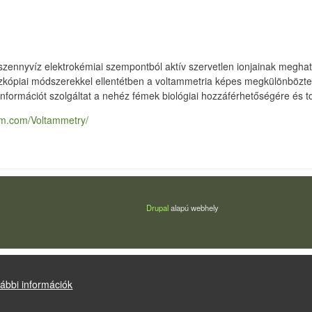
íz és szennyvíz elektrokémiai szempontból aktív szervetlen ionjainak me
zkópiai módszerekkel ellentétben a voltammetria képes megkülönböztetn
 információt szolgáltat a nehéz fémek biológiai hozzáférhetőségére és t
hm.com/Voltammetry/
Drupal
alapú webhely
ábbi információk