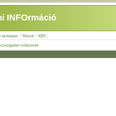
i INFOrmáció
E-tanfolyam
Rólunk
KÉR
 vízvizsgálati módszerek