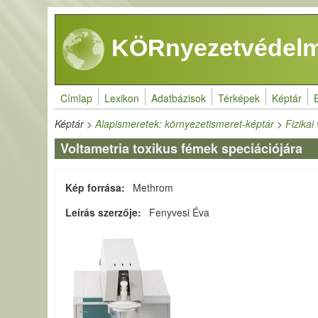
Ugrás a tartalomra
KÖRnyezetvédelm
Címlap
Lexikon
Adatbázisok
Térképek
Képtár
Képtár
>
Alapismeretek: környezetismeret-képtár
>
Fizikai
Voltametria toxikus fémek speciációjára
Kép forrása
Methrom
Leírás szerzője
Fenyvesi Éva