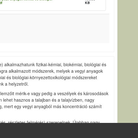
df
KB
e) alkalmazhatunk fizikai-kémiai, biokémiai, biológiai és
oringra alkalmazott módszerek, melyek a vegyi anyagok
ai és biológiai-környezettoxikológiai módszereket
k a helyzetről.
jellemzőit mérik-e vagy pedig a veszélyek és károsodások
 lehet hasznos a talajban és a talajvízben, nagy
gg, mert egy vegyi anyagból más koncentráció számít
és, részletes felmérés) szerepelnek. Újabban nagy
ket és annak alapján változtassunk, finomítsunk eredeti