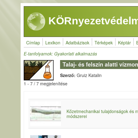
Ugrás a tartalomra
KÖRnyezetvédelm
Címlap
Lexikon
Adatbázisok
Térképek
Képtár
E-tanfolyamok: Gyakorlati alkalmazás
Talaj- és felszín alatti vízm
Szerző:
Gruiz Katalin
1 - 7 / 7 megjelenítése
Kőzetmechanikai tulajdonságok és m
módszerei