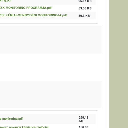
oring.pdf
26.17 KB
VIZEK MONITORING PROGRAMJA.pdf
53.38 KB
IZEK KÉMIAI-MENNYISÉGI MONITORINGJA.pdf
50.3 KB
268.42
és monitoring.pdf
KB
nyező anyagok kémiai és biológiai
156.03