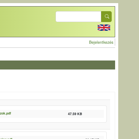
Search
User account 
Bejelentkezés
zok.pdf
47.59 KB