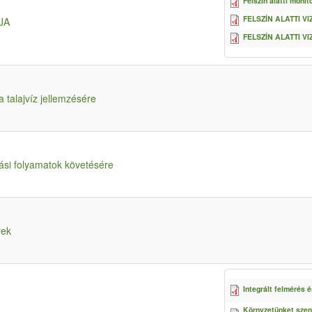
Felszín alatti monit
FELSZÍN ALATTI 
JA
FELSZÍN ALATTI V
a talajvíz jellemzésére
lási folyamatok követésére
rek
Integrált felmérés 
Környzetünket szen