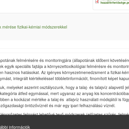
hozzáférhetősége.p
ek mérése fizikai-kémiai módszerekkel
 állapotának felmérésére és monitoringjára (állapotának időbeni követésér
ek egyik speciális fajtája a környezettoxikológiai felmérésre és monit
en hasznos hatásokat. Az igényes környezetmenedzsment a fizikai-kémi
ást, integrált kiértékeléssel többletinformációt, finomított képet kapun
uk, melyeket aszerint osztályozunk, hogy a talaj- és talajvíz alapvető 
 kategória átfed egymással, mert ugyanaz az anyag kis koncentrációban
bben a kockázat mértéke a talaj és atlajvíz használati módsjától is fü
zőgazdasági öntözővíznél és már egy ipari felhaználású víznél.
pcsőzetes felmrést lehetővé tevő módszerek (előzetes szűrés, felmér
réseknek, melyek lehetővé teszik, hogy felmérés közben hozzunk döntése
ábbi információk