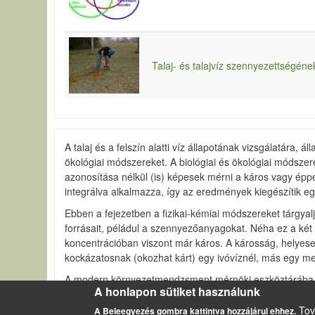
Talaj- és talajvíz szennyezettségén
A talaj és a felszín alatti víz állapotának vizsgálatára,
ökológiai módszereket. A biológiai és ökológiai módszer
azonosítása nélkül (is) képesek mérni a káros vagy épp
integrálva alkalmazza, így az eredmények kiegészítik egym
Ebben a fejezetben a fizikai-kémiai módszereket tárgyalj
forrásait, péládul a szennyezőanyagokat. Néha ez a két
koncentrációban viszont már káros. A károsság, helyese
kockázatosnak (okozhat kárt) egy ivóvíznél, más egy me
A modern környezetmendzsment mérnöki eszköztárába lé
A honlapon sütiket használunk
jelentőséget tulajdonítanak a helyszíni (in situ) felmé
felmérési koncepciónkon.
Tov
A Beleegyezés gombra kattintva hozzájárul ehhez.