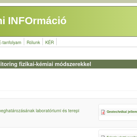
i INFOrmáció
E-tanfolyam
Rólunk
KÉR
onitoring fizikai-kémiai módszerekkel
eghatározásának laboratóriumi és terepi
Geotechnikai jellem