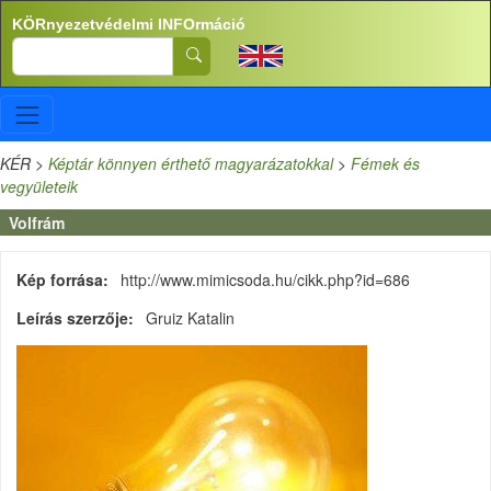
Ugrás a tartalomra
KÖRnyezetvédelmi INFOrmáció
Search
KÉR
>
Képtár könnyen érthető magyarázatokkal
>
Fémek és
vegyületeik
Volfrám
Kép forrása
http://www.mimicsoda.hu/cikk.php?id=686
Leírás szerzője
Gruiz Katalin