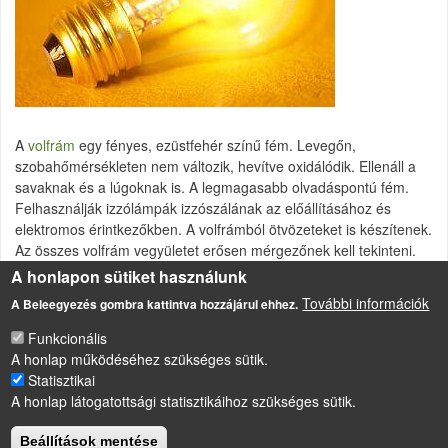
A
volfrám
egy fényes, ezüstfehér színű fém. Levegőn,
szobahőmérsékleten nem változik, hevítve oxidálódik. Ellenáll a
savaknak és a lúgoknak is. A legmagasabb olvadáspontú fém.
Felhasználják izzólámpák izzószálának az előállításához és
elektromos érintkezőkben. A volfrámból ötvözeteket is készítenek.
Az összes volfrám vegyületet erősen mérgezőnek kell tekinteni.
A honlapon sütiket használunk
Szerző által felhasznált források
KÖRINFO
További információk
A Beleegyezés gombra kattintva hozzájárul ehhez.
Fémek és vegyületeik
Funkcionális
A honlap működéséhez szükséges sütik.
Statisztikai
LÁBLÉC
A honlap látogatottsági statisztikáihoz szükséges sütik.
Impresszum
Sütikezelési szabályzat
Beállítások mentése