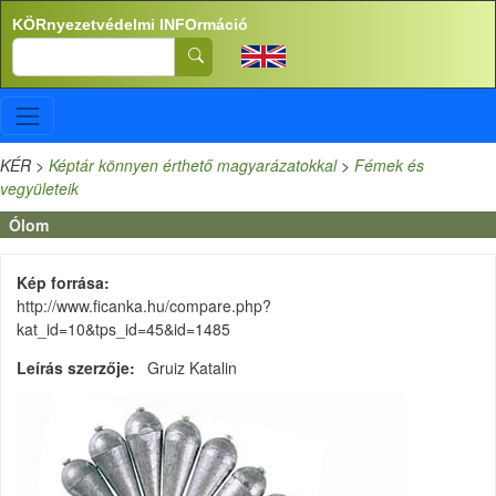
Ugrás a tartalomra
KÖRnyezetvédelmi INFOrmáció
Search
KÉR
>
Képtár könnyen érthető magyarázatokkal
>
Fémek és
vegyületeik
Ólom
Kép forrása
http://www.ficanka.hu/compare.php?
kat_id=10&tps_id=45&id=1485
Leírás szerzője
Gruiz Katalin