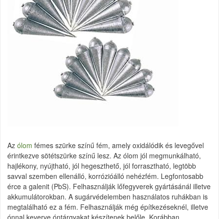
Az
ólom
fémes szürke színű fém, amely oxidálódik és levegővel
érintkezve sötétszürke színű lesz. Az ólom jól megmunkálható,
hajlékony, nyújtható, jól hegeszthető, jól forrasztható, legtöbb
savval szemben ellenálló, korrózióálló nehézfém. Legfontosabb
érce a galenit (PbS). Felhasználják lőfegyverek gyártásánál illetve
akkumulátorokban. A sugárvédelemben használatos ruhákban is
megtalálható ez a fém. Felhasználják még építkezéseknél, illetve
ónnal keverve óntárgyakat készítenek belőle. Korábban