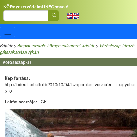
Ugrás a tartalomra
KÖRnyezetvédelmi INFOrmáció
Search
Képtár
>
Alapismeretek: környezetismeret-képtár
>
Vörösiszap-tározó
gátszakadása Ajkán
Vörösiszap-ár
Kép forrása
http://index.hu/belfold/2010/10/04/iszapomles_veszprem_megyeben
p=0
Leírás szerzője
GK