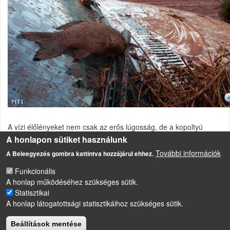
A vízi élőlényeket nem csak az erős lúgosság, de a kopoltyú
felszínére tapadó finom szemcsék is veszélyeztetik.
A honlapon sütiket használunk
További információk
A Beleegyezés gombra kattintva hozzájárul ehhez.
Vörösiszap-tározó gátszakadása Ajkán
Funkcionális
A honlap működéséhez szükséges sütik.
Statisztikai
LÁBLÉC
Impresszum
A honlap látogatottsági statisztikáihoz szükséges sütik.
Sütikezelési szabályzat
Beállítások mentése