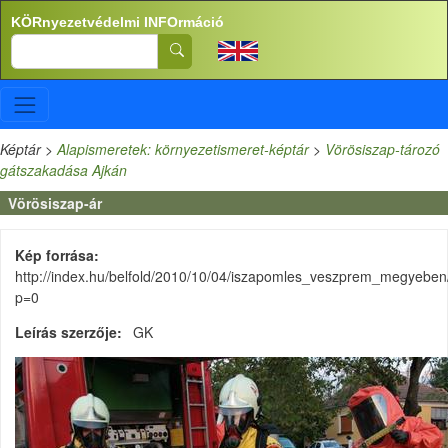
Ugrás a tartalomra
KÖRnyezetvédelmi INFOrmáció
Search
Képtár
>
Alapismeretek: környezetismeret-képtár
>
Vörösiszap-tározó
gátszakadása Ajkán
Vörösiszap-ár
Kép forrása
http://index.hu/belfold/2010/10/04/iszapomles_veszprem_megyeben
p=0
Leírás szerzője
GK