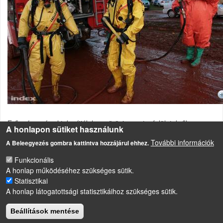
Erős vízsugárral takarítják le a vörösiszapot a felületekről.
A honlapon sütiket használunk
Vörösiszap-tározó gátszakadása Ajkán
További információk
A Beleegyezés gombra kattintva hozzájárul ehhez.
Funkcionális
A honlap működéséhez szükséges sütik.
LÁBLÉC
Statisztikai
Impresszum
A honlap látogatottsági statisztikáihoz szükséges sütik.
Sütikezelési szabályzat
Beállítások mentése
Drupal
alapú webhely