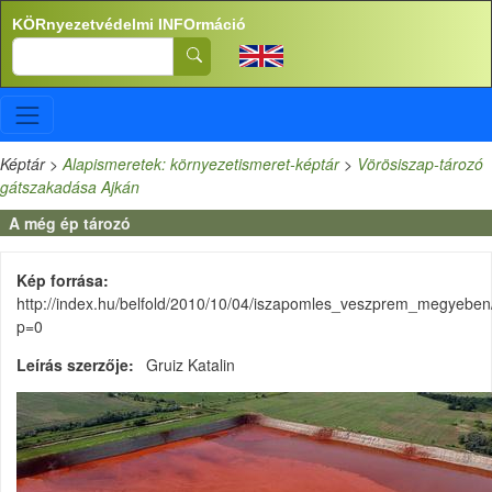
Ugrás a tartalomra
KÖRnyezetvédelmi INFOrmáció
Search
Képtár
>
Alapismeretek: környezetismeret-képtár
>
Vörösiszap-tározó
gátszakadása Ajkán
A még ép tározó
Kép forrása
http://index.hu/belfold/2010/10/04/iszapomles_veszprem_megyeben
p=0
Leírás szerzője
Gruiz Katalin