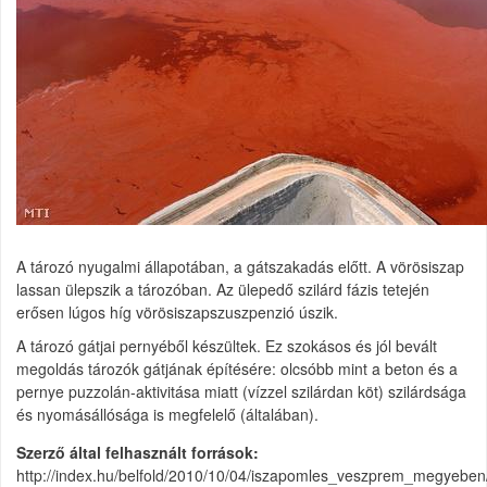
A tározó nyugalmi állapotában, a gátszakadás előtt. A vörösiszap
lassan ülepszik a tározóban. Az ülepedő szilárd fázis tetején
erősen lúgos híg vörösiszapszuszpenzió úszik.
A tározó gátjai pernyéből készültek. Ez szokásos és jól bevált
megoldás tározók gátjának építésére: olcsóbb mint a beton és a
pernye puzzolán-aktivitása miatt (vízzel szilárdan köt) szilárdsága
és nyomásállósága is megfelelő (általában).
Szerző által felhasznált források
http://index.hu/belfold/2010/10/04/iszapomles_veszprem_megyeben