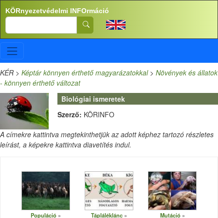
Ugrás a tartalomra
KÖRnyezetvédelmi INFOrmáció
Search
KÉR
>
Képtár könnyen érthető magyarázatokkal
>
Növények és állatok
- könnyen érthető változat
Biológiai ismeretek
Szerző:
KÖRINFO
A címekre kattintva megtekinthetjük az adott képhez tartozó részletes
leírást, a képekre kattintva diavetítés indul.
Populáció
Tápláléklánc
Mutáció