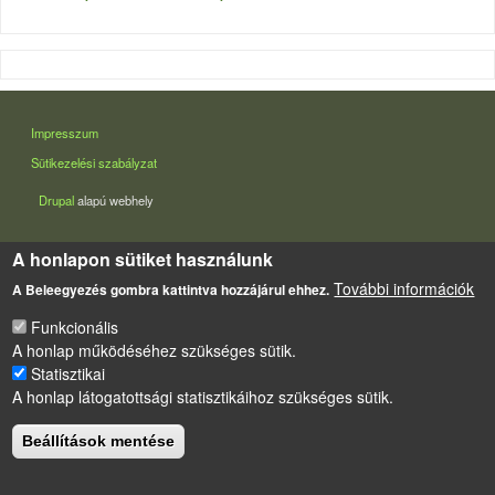
LÁBLÉC
Impresszum
Sütikezelési szabályzat
Drupal
alapú webhely
A honlapon sütiket használunk
További információk
A Beleegyezés gombra kattintva hozzájárul ehhez.
Funkcionális
A honlap működéséhez szükséges sütik.
Statisztikai
A honlap látogatottsági statisztikáihoz szükséges sütik.
Beállítások mentése