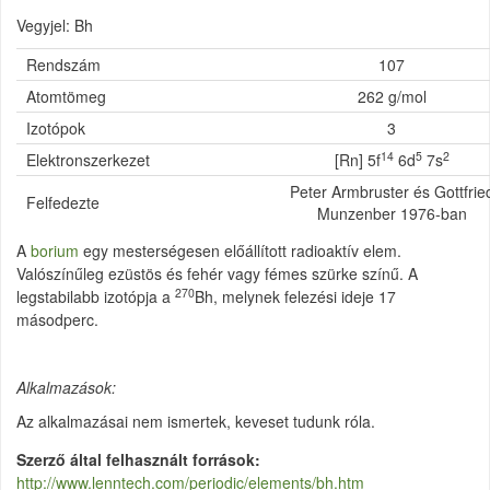
Vegyjel: Bh
Rendszám
107
Atomtömeg
262 g/mol
Izotópok
3
14
5
2
Elektronszerkezet
[Rn] 5f
6d
7s
Peter Armbruster és Gottfrie
Felfedezte
Munzenber 1976-ban
A
borium
egy mesterségesen előállított radioaktív elem.
Valószínűleg ezüstös és fehér vagy fémes szürke színű. A
270
legstabilabb izotópja a
Bh, melynek felezési ideje 17
másodperc.
Alkalmazások:
Az alkalmazásai nem ismertek, keveset tudunk róla.
Szerző által felhasznált források
http://www.lenntech.com/periodic/elements/bh.htm