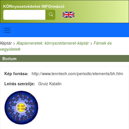
Ugrás a tartalomra
KÖRnyezetvédelmi INFOrmáció
Search
Képtár
>
Alapismeretek: környezetismeret-képtár
>
Fémek és
vegyületeik
Borium
Kép forrása
http://www.lenntech.com/periodic/elements/bh.htm
Leírás szerzője
Gruiz Katalin