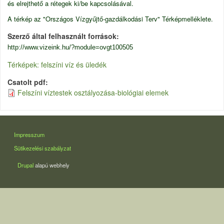
és elrejthető a rétegek ki/be kapcsolásával.
A térkép az "Országos Vízgyűjtő-gazdálkodási Terv" Térképmelléklete.
Szerző által felhasznált források
http://www.vizeink.hu/?module=ovgt100505
Térképek: felszíni víz és üledék
Csatolt pdf
Felszíni víztestek osztályozása-biológiai elemek
LÁBLÉC
Impresszum
Sütikezelési szabályzat
Drupal
alapú webhely