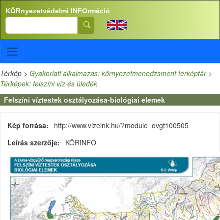
Ugrás a tartalomra
KÖRnyezetvédelmi INFOrmáció
Search
Térkép
>
Gyakorlati alkalmazás: környezetmenedzsment térképtár
>
Térképek: felszíni víz és üledék
Felszíni víztestek osztályozása-biológiai elemek
Kép forrása
http://www.vizeink.hu/?module=ovgt100505
Leírás szerzője
KÖRINFO