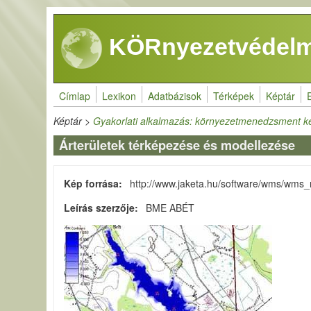
Ugrás a tartalomra
KÖRnyezetvédelm
Címlap
Lexikon
Adatbázisok
Térképek
Képtár
Képtár
>
Gyakorlati alkalmazás: környezetmenedzsment k
Árterületek térképezése és modellezése
Kép forrása
http://www.jaketa.hu/software/wms/wms_
Leírás szerzője
BME ABÉT