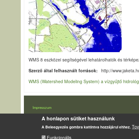
WMS 8 eszközei segítségével lehatárolhatók és térképez
Szerző által felhasznált források
http://www.jaketa
WMS (Watershed Modeling System) a vízgyűjtő hidrológi
LÁBLÉC
Impresszum
Sütikezelési szabályzat
A honlapon sütiket használunk
Tov
A Beleegyezés gombra kattintva hozzájárul ehhez.
Funkcionális