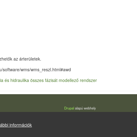
hetők az árterületek.
.hu/software/wms/wms_reszl.html#awd
a és hidraulika összes fázisát modellező rendszer
Drupal
alapú webhely
ábbi információk