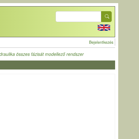
Search
User account 
Bejelentkezés
raulika összes fázisát modellező rendszer