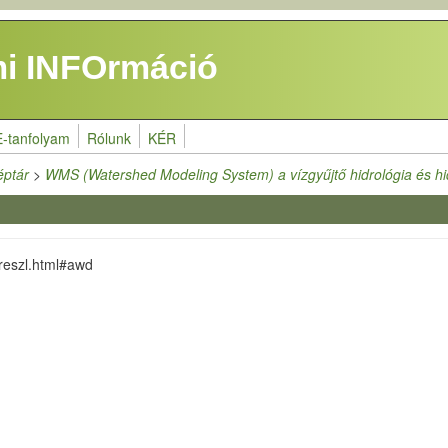
i INFOrmáció
E-tanfolyam
Rólunk
KÉR
éptár
>
WMS (Watershed Modeling System) a vízgyűjtő hidrológia és hid
reszl.html#awd