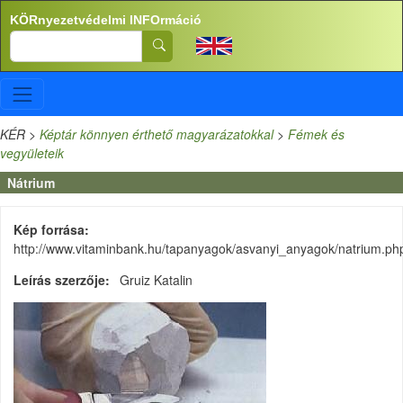
Ugrás a tartalomra
KÖRnyezetvédelmi INFOrmáció
Search
KÉR
>
Képtár könnyen érthető magyarázatokkal
>
Fémek és
vegyületeik
Nátrium
Kép forrása
http://www.vitaminbank.hu/tapanyagok/asvanyi_anyagok/natrium.ph
Leírás szerzője
Gruiz Katalin