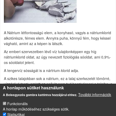
A Nátrium létfontosságú elem, a konyhasó, vagyis a nátriumklorid
alkotórésze, fémes elem. Annyira puha, könnyű fém, hogy késsel
vágható, amint az a képen is látszik.
Az emberi szervezetben lévő víz tulajdonképpen egy híg
nátriumklorid oldat, az úgy nevezett fiziológiás sóoldat, ami 0,9%-
os sóoldatot jelent.
A tengervíz sósságát is a nártrium-klorid adja.
A szikes talajokban sok a nátrium, ez a talaj szerkezetét tömörré,
vízzáróvá teszi, emiatt az esővíz nem tud beszivárogni a talajba, a
A honlapon sütiket használunk
növények kiszáradnak.
További információk
A Beleegyezés gombra kattintva hozzájárul ehhez.
Fémek és vegyületeik
Funkcionális
A honlap működéséhez szükséges sütik.
Statisztikai