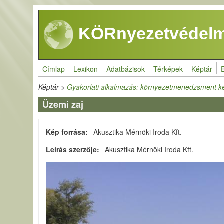
Ugrás a tartalomra
KÖRnyezetvédelm
Címlap
Lexikon
Adatbázisok
Térképek
Képtár
Képtár
>
Gyakorlati alkalmazás: környezetmenedzsment k
Üzemi zaj
Kép forrása
Akusztika Mérnöki Iroda Kft.
Leírás szerzője
Akusztika Mérnöki Iroda Kft.