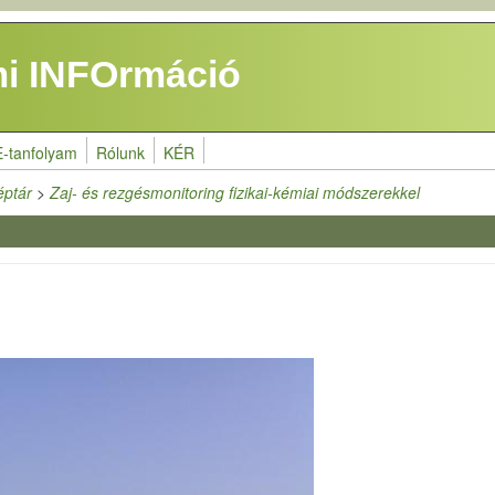
i INFOrmáció
E-tanfolyam
Rólunk
KÉR
éptár
>
Zaj- és rezgésmonitoring fizikai-kémiai módszerekkel