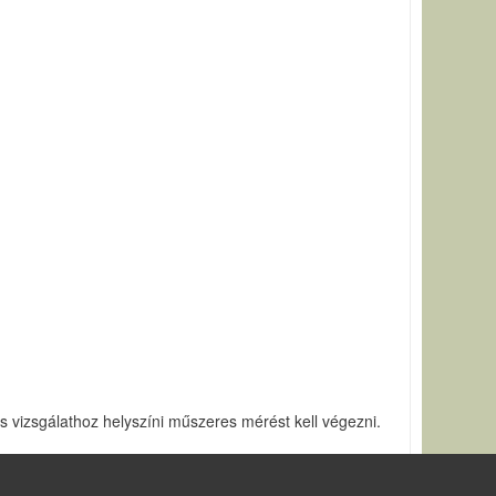
s vizsgálathoz helyszíni műszeres mérést kell végezni.
ltató Kft.2008