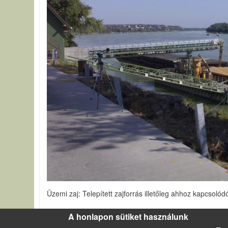
Üzemi zaj: Telepített zajforrás illetőleg ahhoz kapcsol
Szerző által felhasznált források
Walz Géza:Zaj- és 
A honlapon sütiket használunk