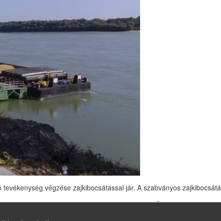
ódó tevékenység végzése zajkibocsátással jár. A szabványos zajkibocsátá
rezgésvédelem. Budapest Complex Kiadó Jogi és Üzleti Tartalomszolgá