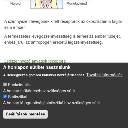
A szennyezett levegőnek kitett receptorok az ökoszisztéma tagjai
és a ember.
A természetes levegőszennyezettség is terheli az ember tüdejét,
ehhez járul az antropogén eredetű légszennyezettség.
Légszennyező anyagok receptorai
A honlapon sütiket használunk
További információk
A Beleegyezés gombra kattintva hozzájárul ehhez.
LÁBLÉC
Funkcionális
Impresszum
A honlap működéséhez szükséges sütik.
Sütikezelési szabályzat
Statisztikai
A honlap látogatottsági statisztikáihoz szükséges sütik.
Drupal
alapú webhely
Beállítások mentése