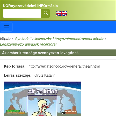
Ugrás a tartalomra
KÖRnyezetvédelmi INFOrmáció
Search
Képtár
>
Gyakorlati alkalmazás: környezetmenedzsment képtár
>
Légszennyező anyagok receptorai
Az ember kitettsége szennyezett levegőnek
Kép forrása
http://www.atsdr.cdc.gov/general/theair.html
Leírás szerzője
Gruiz Katalin