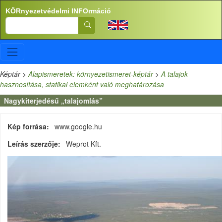
Ugrás a tartalomra
KÖRnyezetvédelmi INFOrmáció
Search
Képtár
>
Alapismeretek: környezetismeret-képtár
>
A talajok
hasznosítása, statikai elemként való meghatározása
Nagykiterjedésű „talajomlás”
Kép forrása
www.google.hu
Leírás szerzője
Weprot Kft.