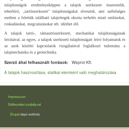
tulajdonságok eredményeképpen a talajok szerkezete összeomlik,
teherbíró, „tartószerkezeti” tulajdonságukat elvesztik, ami szélsőséges
esetben a felettük található talajrétegek okozta terhelés miatt omlásokat,
roskadásokat, megcsúszásokat stb. idézhet elő.
A talajok tartó-, támasztószerkezeti, mechanikai tulajdonságainak
leírásával, az egyes, a talajok szerkezeti tulajdonságait leíró folyamatok és
az azok közötti kapcsolatok vizsgálatával foglalkozó tudomány a
talajmechanika és a geotechnika.
Szerző által felhasznált források
Weprot Kft.
A talajok hasznosítása, statikai elemként való meghatározása
LÁBLÉC
Impresszum
Sütikezelési szabályzat
Drupal
alapú webhely