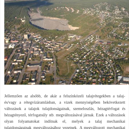
Jellemzően az alsóbb, de akár a felszínközeli talajrétegekben a talaj-
és/vagy a rétegvízáramlásban, a vizek mennyiségében bekövetkezett
változások a talajok tulajdonságainak, szemeloszlás, hézagtérfogat és
hézagtényező, térfogatsúly stb. megváltozásával járnak. Ezek a változások
olyan folyamatokat indítnak el, melyek a talaj mechanikai
tulajdonságainak megváltozásához vezetnek. A megváltozott mechanikai