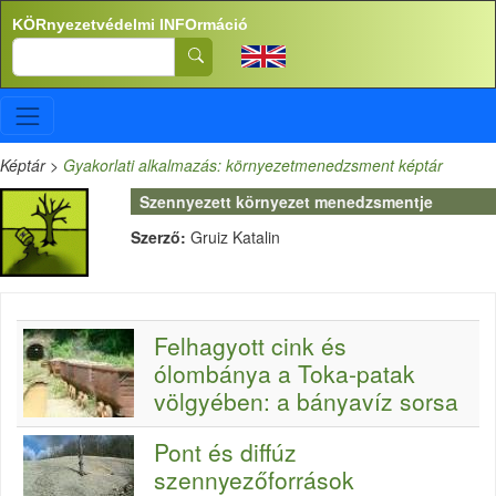
Ugrás a tartalomra
KÖRnyezetvédelmi INFOrmáció
Search
Képtár
>
Gyakorlati alkalmazás: környezetmenedzsment képtár
Szennyezett környezet menedzsmentje
Szerző:
Gruiz Katalin
Felhagyott cink és
ólombánya a Toka-patak
völgyében: a bányavíz sorsa
Pont és diffúz
szennyezőforrások