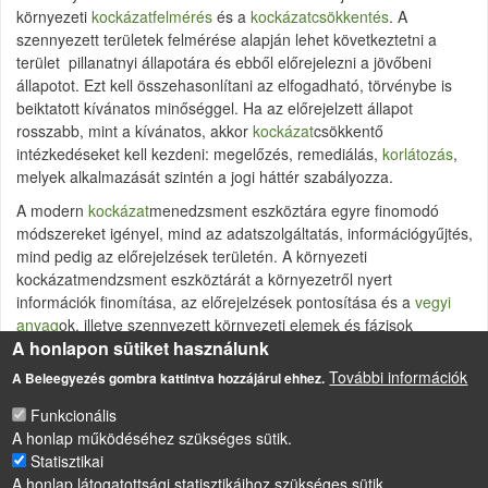
környezeti
kockázatfelmérés
és a
kockázatcsökkentés
. A
szennyezett területek felmérése alapján lehet következtetni a
terület pillanatnyi állapotára és ebből előrejelezni a jövőbeni
állapotot. Ezt kell összehasonlítani az elfogadható, törvénybe is
beiktatott kívánatos minőséggel. Ha az előrejelzett állapot
rosszabb, mint a kívánatos, akkor
kockázat
csökkentő
intézkedéseket kell kezdeni: megelőzés, remediálás,
korlátozás
,
melyek alkalmazását szintén a jogi háttér szabályozza.
A modern
kockázat
menedzsment eszköztára egyre finomodó
módszereket igényel, mind az adatszolgáltatás, információgyűjtés,
mind pedig az előrejelzések területén. A környezeti
kockázatmendzsment eszköztárát a környezetről nyert
információk finomítása, az előrejelzések pontosítása és a
vegyi
anyag
ok, illetve szennyezett környezeti elemek és fázisok
A honlapon sütiket használunk
helyszínspecifikus
hatás
ának mérése és interpretálása területén
kell javítani.
További információk
A Beleegyezés gombra kattintva hozzájárul ehhez.
Funkcionális
A honlap működéséhez szükséges sütik.
LÁBLÉC
Statisztikai
Impresszum
A honlap látogatottsági statisztikáihoz szükséges sütik.