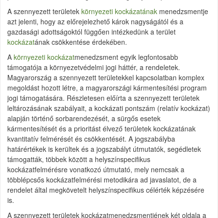
A szennyezett területek
környezeti kockázatának
menedzsmentje
azt jelenti, hogy az előrejelezhető károk nagyságától és a
gazdasági adottságoktól függően intézkedünk a terület
kockázat
ának csökkentése érdekében.
A
környezeti kockázat
menedzsment egyik legfontosabb
támogatója a környezetvédelmi jogi háttér, a rendeletek.
Magyarország a szennyezett területekkel kapcsolatban komplex
megoldást hozott létre, a magyarországi kármentesítési program
jogi támogatására. Részletesen előírta a szennyezett területek
leltározásának szabályait, a kockázati pontszám (relatív kockázat)
alapján történő sorbarendezését, a sürgős esetek
kármentesítését és a prioritást élvező területek kockázatának
kvantitatív felmérését és csökkentését. A jogszabályba
határértékek is kerültek és a jogszabályt útmutatók, segédletek
támogatták, többek között a helyszínspecifikus
kockázatfelmérésre vonatkozó útmutató, mely nemcsak a
többlépcsős kockázatfelmérési metodikára ad javaslatot, de a
rendelet által megkövetelt helyszínspecifikus célérték képzésére
is.
A szennyezett területek kockázatmenedzsmentjének két oldala a