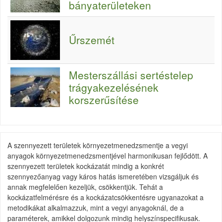
bányaterületeken
Űrszemét
Mesterszállási sertéstelep
trágyakezelésének
korszerűsítése
A szennyezett területek környezetmenedzsmentje a vegyi
anyagok környezetmenedzsmentjével harmonikusan fejlődött. A
szennyezett területek kockázatát mindig a konkrét
szennyezőanyag vagy káros hatás ismeretében vizsgáljuk és
annak megfelelően kezeljük, csökkentjük. Tehát a
kockázatfelmérésre és a kockázatcsökkentésre ugyanazokat a
metodikákat alkalmazzuk, mint a vegyi anyagoknál, de a
paraméterek, amikkel dolgozunk mindig helyszínspecifikusak.