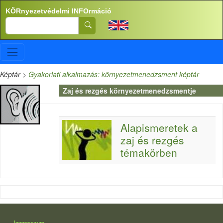
Ugrás a tartalomra
KÖRnyezetvédelmi INFOrmáció
Search
Képtár
>
Gyakorlati alkalmazás: környezetmenedzsment képtár
Zaj és rezgés környezetmenedzsmentje
Alapismeretek a
zaj és rezgés
témakörben
LÁBLÉC
Impresszum