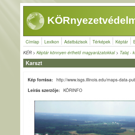
Ugrás a tartalomra
KÖRnyezetvédelm
Címlap
Lexikon
Adatbázisok
Térképek
Képtár
KÉR
>
Képtár könnyen érthető magyarázatokkal
>
Talaj - 
Karszt
Kép forrása
http://www.isgs.illinois.edu/maps-data-pu
Leírás szerzője
KÖRINFO