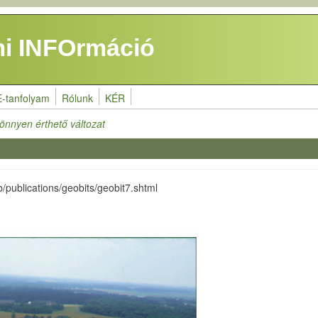
i INFOrmáció
E-tanfolyam
Rólunk
KÉR
könnyen érthető változat
b/publications/geobits/geobit7.shtml