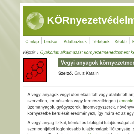
Ugrás a tartalomra
KÖRnyezetvédelm
Címlap
Lexikon
Adatbázisok
Térképek
Képtár
Képtár
>
Gyakorlati alkalmazás: környezetmenedzsment k
Vegyi anyagok környezetme
Szerző:
Gruiz Katalin
A vegyi anyagok vegyi úton előállított vagy átalakított a
szervetlen, természetes vagy természetidegen (
xenobio
üzemanyagok, gyógyszerek, finomvegyszerek, növényv
környezetbe kerülését eredményezi, így mára ez az egyi
A vegyi anyag fizikai, kémiai és biológiai tulajdonsága
szempontjából legfontosabb tulajdonságai: illékonyság