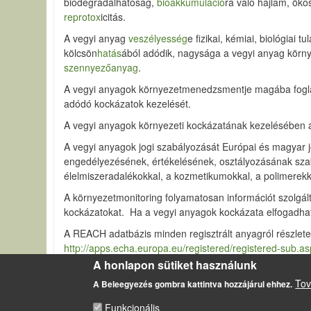
biodegradá
lhatóság
,
bioakkumuláció
ra való hajlam, ök
reprotox
icitás.
A vegyi anyag
veszélyesség
e fizikai, kémiai, biológiai
kölcsön
hatás
ából adódik, nagysága a vegyi anyag körn
szennyezőanyag
.
A vegyi anyagok környezetmenedzsmentje magába foglal
adódó kockázatok kezelését.
A vegyi anyagok környezeti kockázatának kezelésében a
A vegyi anyagok jogi szabályozását Európai és magyar 
engedélyezésének, értékelésének, osztályozásának szab
élelmiszeradalékokkal, a kozmetikumokkal, a polimerekke
A környezetmonitoring folyamatosan információt szolgáltat
kockázatokat. Ha a vegyi anyagok kockázata elfogadhat
A REACH adatbázis minden regisztrált anyagról részletes
http://apps.echa.europa.eu/registered/registered-sub.a
A honlapon sütiket használunk
Tov
A Beleegyezés gombra kattintva hozzájárul ehhez.
Funkcionális