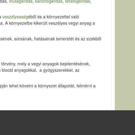
itás
,
mutagenitás
,
karcinogenitás
,
teratogenitás
,
a
veszélyesség
éből és a környezettel való
. A környezetbe kikerült veszélyes vegyi anyag a
ének, sorsának, hatásainak ismeretét és az ezekből
 törvény, mely a vegyi anyagok bejelentésének,
s biocid anyagokkal, a gyógyszerekkel, az
ján lehet követni a környezet állapotát, felmérni a