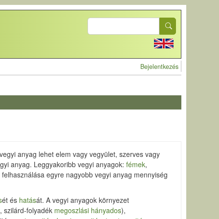
Search
User account 
Bejelentkezés
 vegyi anyag lehet elem vagy vegyület, szerves vagy
t vegyi anyag. Leggyakoribb vegyi anyagok:
fémek
,
s felhasználása egyre nagyobb vegyi anyag mennyiség
s
ét és
hatás
át. A vegyi anyagok környezet
s
, szilárd-folyadék
megoszlási hányados
),