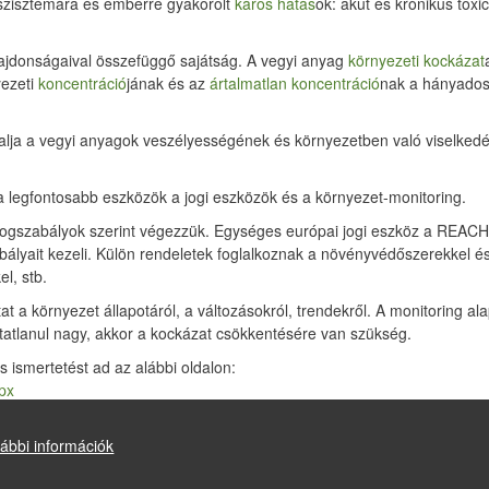
oszisztémára és emberre gyakorolt
káros hatás
ok: akut és krónikus toxic
 tulajdonságaival összefüggő sajátság. A vegyi anyag
környezeti kockázat
yezeti
koncentráció
jának és az
ártalmatlan koncentráció
nak a hányadosa
ja a vegyi anyagok veszélyességének és környezetben való viselkedés
 legfontosabb eszközök a jogi eszközök és a környezet-monitoring.
jogszabályok szerint végezzük. Egységes európai jogi eszköz a REACH
ályait kezeli. Külön rendeletek foglalkoznak a növényvédőszerekkel é
l, stb.
 a környezet állapotáról, a változásokról, trendekről. A monitoring alap
atlanul nagy, akkor a kockázat csökkentésére van szükség.
 ismertetést ad az alábbi oldalon:
spx
ábbi információk