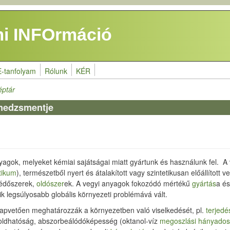
i INFOrmáció
E-tanfolyam
Rólunk
KÉR
éptár
nedzsmentje
nyagok,
melyeket kémiai sajátságai miatt gyártunk és használunk fel. A
tikum
), természetből nyert és átalakított vagy szintetikusan előállítot
édőszer
ek
,
oldószer
ek. A vegyi anyagok fokozódó mértékű
gyártás
a é
k legsúlyosabb globális környezeti problémává vált.
i alapvetően meghatározzák a környezetben való viselkedését, pl.
terjedé
, oldhatóság, abszorbeálódóképesség (oktanol-víz
megoszlási hányado