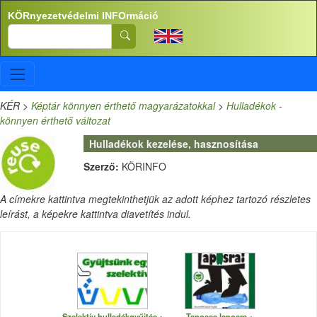
Ugrás a tartalomra
KÖRnyezetvédelmi INFOrmáció
Search
KÉR
>
Képtár könnyen érthető magyarázatokkal
>
Hulladékok -
könnyen érthető változat
Hulladékok kezelése, hasznosítása
Szerző:
KÖRINFO
A címekre kattintva megtekinthetjük az adott képhez tartozó részletes
leírást, a képekre kattintva diavetítés indul.
Szelektív hulladékgyűjtés
Tapossa laposra