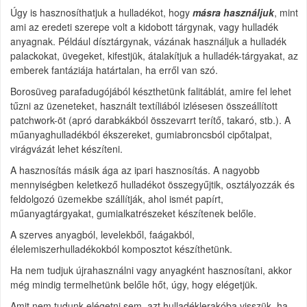
Úgy is hasznosíthatjuk a hulladékot, hogy
másra használjuk
, mint
ami az eredeti szerepe volt a kidobott tárgynak, vagy hulladék
anyagnak. Például dísztárgynak, vázának használjuk a hulladék
palackokat, üvegeket, kifestjük, átalakítjuk a hulladék-tárgyakat, az
emberek fantáziája határtalan, ha erről van szó.
Borosüveg parafadugójából készthetünk falitáblát, amire fel lehet
tűzni az üzeneteket, használt textíliából izlésesen összeállított
patchwork-öt (apró darabkákból összevarrt terítő, takaró, stb.). A
műanyaghulladékból ékszereket, gumiabroncsból cipőtalpat,
virágvázát lehet készíteni.
A hasznosítás másik ága az ipari hasznosítás. A nagyobb
mennyiségben keletkező hulladékot összegyűjtik, osztályozzák és
feldolgozó üzemekbe szállítják, ahol ismét papírt,
műanyagtárgyakat, gumialkatrészeket készítenek belőle.
A szerves anyagból, levelekből, faágakból,
élelemiszerhulladékokból komposztot készíthetünk.
Ha nem tudjuk újrahasználni vagy anyagként hasznosítani, akkor
még mindig termelhetünk belőle hőt, úgy, hogy elégetjük.
Amit nem tudunk elégetni sem, azt hulladéklerakóba visszük, ha