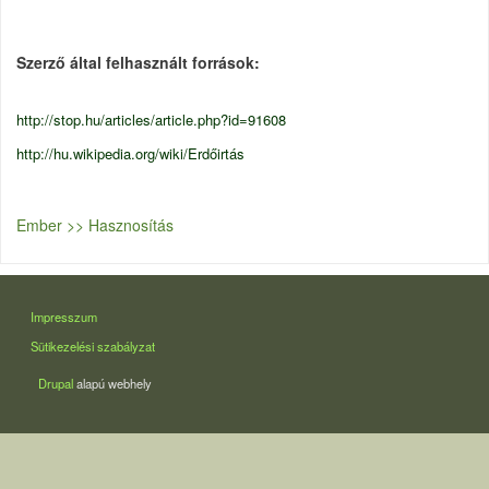
Szerző által felhasznált források
http://stop.hu/articles/article.php?id=91608
http://hu.wikipedia.org/wiki/Erdőirtás
Ember >> Hasznosítás
LÁBLÉC
Impresszum
Sütikezelési szabályzat
Drupal
alapú webhely