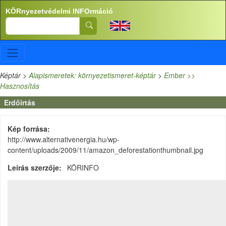
Ugrás a tartalomra
KÖRnyezetvédelmi INFOrmáció
Search
Képtár
>
Alapismeretek: környezetismeret-képtár
>
Ember >>
Hasznosítás
Erdőirtás
Kép forrása
http://www.alternativenergia.hu/wp-
content/uploads/2009/11/amazon_deforestationthumbnail.jpg
Leírás szerzője
KÖRINFO