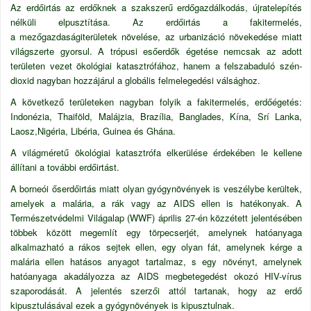
Az erdőirtás az erdőknek a szakszerű erdőgazdálkodás, újratelepítés
nélküli elpusztítása. Az erdőirtás a fakitermelés,
a mezőgazdaságiterületek növelése, az urbanizáció növekedése miatt
világszerte gyorsul. A trópusi esőerdők égetése nemcsak az adott
területen vezet ökológiai katasztrófához, hanem a felszabaduló szén-
dioxid nagyban hozzájárul a globális felmelegedési válsághoz.
A következő területeken nagyban folyik a fakitermelés, erdőégetés:
Indonézia, Thaiföld, Malájzia, Brazília, Banglades, Kína, Srí Lanka,
Laosz,Nigéria, Libéria, Guinea és Ghána.
A világméretű ökológiai katasztrófa elkerülése érdekében le kellene
állítani a további erdőirtást.
A borneói őserdőirtás miatt olyan gyógynövények is veszélybe kerültek,
amelyek a malária, a rák vagy az AIDS ellen is hatékonyak. A
Természetvédelmi Világalap (WWF) április 27-én közzétett jelentésében
többek között megemlít egy törpecserjét, amelynek hatóanyaga
alkalmazható a rákos sejtek ellen, egy olyan fát, amelynek kérge a
malária ellen hatásos anyagot tartalmaz, s egy növényt, amelynek
hatóanyaga akadályozza az AIDS megbetegedést okozó HIV-vírus
szaporodását. A jelentés szerzői attól tartanak, hogy az erdő
kipusztulásával ezek a gyógynövények is kipusztulnak.