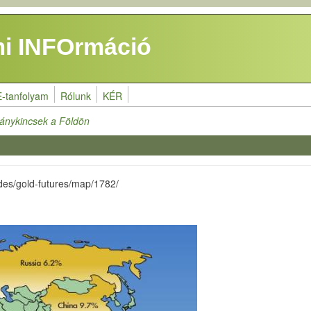
i INFOrmáció
E-tanfolyam
Rólunk
KÉR
ánykincsek a Földön
des/gold-futures/map/1782/