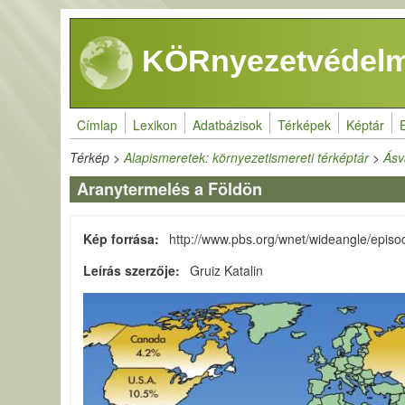
Ugrás a tartalomra
KÖRnyezetvédelm
Címlap
Lexikon
Adatbázisok
Térképek
Képtár
Térkép
>
Alapismeretek: környezetismereti térképtár
>
Ásv
Aranytermelés a Földön
Kép forrása
http://www.pbs.org/wnet/wideangle/episo
Leírás szerzője
Gruiz Katalin