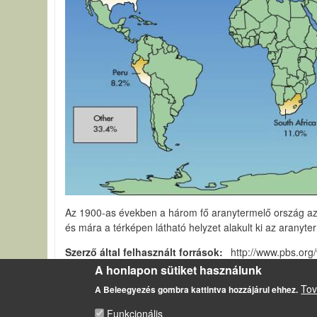
Az 1900-as években a három fő aranytermelő ország az U
és mára a térképen látható helyzet alakult ki az aranyte
Szerző által felhasznált források
http://www.pbs.org
A honlapon sütiket használunk
Ásványkincsek a Földön
Tov
A Beleegyezés gombra kattintva hozzájárul ehhez.
Funkcionális