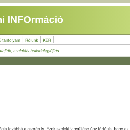
i INFOrmáció
E-tanfolyam
Rólunk
KÉR
fajták, szelektív hulladékgyűjtés
 tégla továbbá a cserép is. Ezek szelektív gyűjtése úgy történik, hogy 