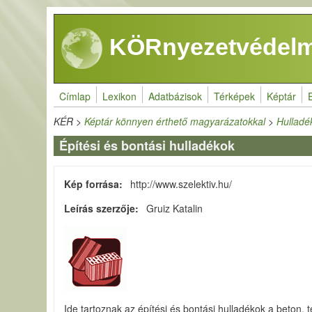
Ugrás a tartalomra
KÖRnyezetvédelm
Címlap
Lexikon
Adatbázisok
Térképek
Képtár
KÉR
>
Képtár könnyen érthető magyarázatokkal
>
Hulladék
Építési és bontási hulladékok
Kép forrása
http://www.szelektiv.hu/
Leírás szerzője
Gruiz Katalin
Ide tartoznak az építési és bontási hulladékok a beton,