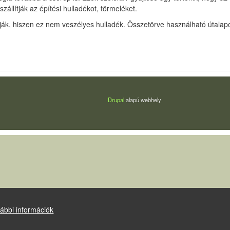
zállítják az építési hulladékot, törmeléket.
ítják, hiszen ez nem veszélyes hulladék. Összetörve használható útala
Drupal
alapú webhely
ábbi információk