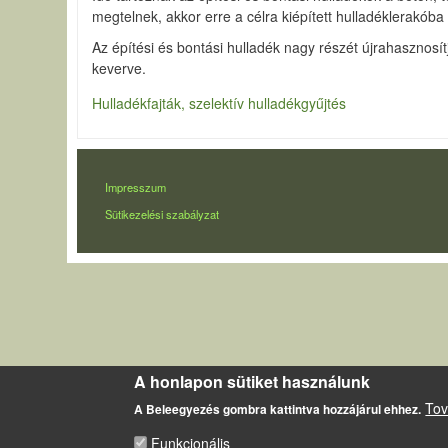
megtelnek, akkor erre a célra kiépített hulladéklerakóba s
Az építési és bontási hulladék nagy részét újrahasznos
keverve.
Hulladékfajták, szelektív hulladékgyűjtés
LÁBLÉC
Impresszum
Sütikezelési szabályzat
A honlapon sütiket használunk
Tov
A Beleegyezés gombra kattintva hozzájárul ehhez.
Funkcionális