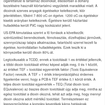
cigarettafüst is tartalmaz dioxinokat, elsősorban a dohány
kezelésére használt klórtartalmú vegyületek maradékai miatt. A
dioxinok szerves anyagok égetésekor keletkeznek, klór
jelenlétében, főként 7-800 oC-on égetve. 1200 oC-os égetéskor
kisebb arányban keletkeznek. Égetésre kerülő háztartási
hulladékba került PVC nagy kockázatot jelent.
US-EPA kimutatása szerint a fő források a következők:
széntüzelésű berendezések, fémolvasztás, dízelhajtású járművek,
szennyvíziszap talajra alkalmazása, fatartósító szerrel kezelt fa
égetése, kontrollálatlan hulladékégetés. Ezek teszik ki a
környezetbe kerülő dioxin 80%-át.
Legtoxikusabb a TCDD, ennek a toxicitását 1-es értékkel jellemzik,
a többi dioxin toxicitását ehhez képest adják meg, 0 és 1 között,
az értéket TEF = toxicitási egyenérték faktor (Toxic Equivalence
Factor) nevezik. A TEF = 1 érték interpretációjához érdemes
figyelembe venni, hogy a PCB-k TEF értéke 0,1 körüli érték. A
teljes dioxin toxicitási egyenérték = TEQ (Total dioxin toxic
EQuivalence) az összes dioxin toxicitását úgy adja meg, mintha az
egész toxicitást a dioxin okozná, tehát azt adja meg, hogy mennyi
dioxin okozna adott mértékű toxicitást. Természetesen ez
leegyszerűsítése a komplex keverékek káros hatásának.