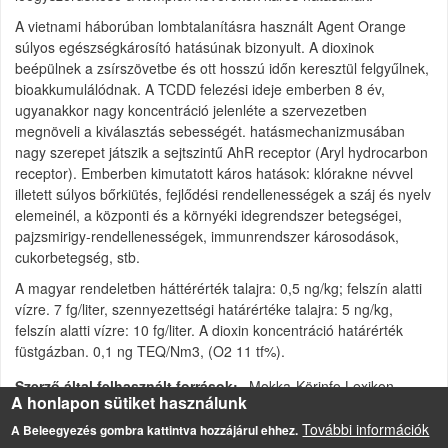
A vietnami háborúban lombtalanításra használt Agent Orange
súlyos egészségkárosító hatásúnak bizonyult. A dioxinok
beépülnek a zsírszövetbe és ott hosszú időn keresztül felgyűlnek,
bioakkumulálódnak. A TCDD felezési ideje emberben 8 év,
ugyanakkor nagy koncentráció jelenléte a szervezetben
megnöveli a kiválasztás sebességét. hatásmechanizmusában
nagy szerepet játszik a sejtszintű AhR receptor (Aryl hydrocarbon
receptor). Emberben kimutatott káros hatások: klórakne névvel
illetett súlyos bőrkiütés, fejlődési rendellenességek a száj és nyelv
elemeinél, a központi és a környéki idegrendszer betegségei,
pajzsmirigy-rendellenességek, immunrendszer károsodások,
cukorbetegség, stb.
A magyar rendeletben háttérérték talajra: 0,5 ng/kg; felszín alatti
vízre. 7 fg/liter, szennyezettségi határértéke talajra: 5 ng/kg,
felszín alatti vízre: 10 fg/liter. A dioxin koncentráció határérték
füstgázban. 0,1 ng TEQ/Nm3, (O2 11 tf%).
Szerző által felhasznált források
Mokka-Körinfo Lexikon
A honlapon sütiket használunk
Poliklórozott dibenzo-dioxinok és dibenzo-furánok (PCDD/F)
További információk
A Beleegyezés gombra kattintva hozzájárul ehhez.