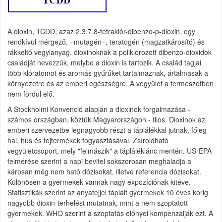
A dioxin, TCDD, azaz 2,3,7,8-tetraklór-dibenzo-p-dioxin, egy
rendkívül mérgező, –mutagén–, teratogén (magzatkárosító) és
rákkeltő vegyianyag. dioxinoknak a poliklórozott dibenzo-dioxidok
családját nevezzük, melybe a dioxin is tartozik. A család tagjai
több klóratomot és aromás gyűrűket tartalmaznak, ártalmasak a
környezetre és az emberi egészségre. A vegyület a természetben
nem fordul elő.
A Stockholmi Konvenció alapján a dioxinok forgalmazása -
számos országban, köztük Magyarországon - tilos. Dioxinok az
emberi szervezetbe legnagyobb részt a táplálékkal jutnak, főleg
hal, hús és tejtermékek fogyasztásával. Zsíroldható
vegyületcsoport, mely "felmászik" a tápláléklánc mentén. US-EPA
felmérése szerint a napi bevitel sokszorosan meghaladja a
károsan még nem ható dózisokat, illetve referencia dózisokat.
Különösen a gyermekek vannak nagy expozíciónak kitéve.
Statisztikák szerint az anyatejjel táplált gyermekek 10 éves korig
nagyobb dioxin-terhelést mutatnak, mint a nem szoptatott
gyermekek. WHO szerint a szoptatás előnyei kompenzálják ezt. A