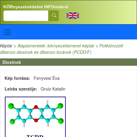
Ugrás a tartalomra
KÖRnyezetvédelmi INFOrmáció
Search
Képtár
>
Alapismeretek: környezetismeret-képtár
>
Poliklórozott
dibenzo-dioxinok és dibenzo-furánok (PCDD/F)
Dioxinok
Kép forrása
Fenyvesi Éva
Leírás szerzője
Gruiz Katalin