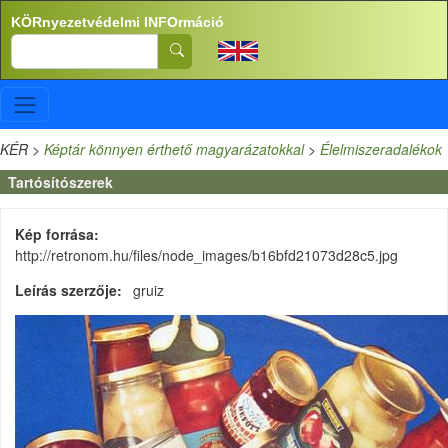
Ugrás a tartalomra
KÖRnyezetvédelmi INFOrmáció
Search
KÉR
>
Képtár könnyen érthető magyarázatokkal
>
Élelmiszeradalékok
Tartósítószerek
Kép forrása
http://retronom.hu/files/node_images/b16bfd21073d28c5.jpg
Leírás szerzője
gruiz