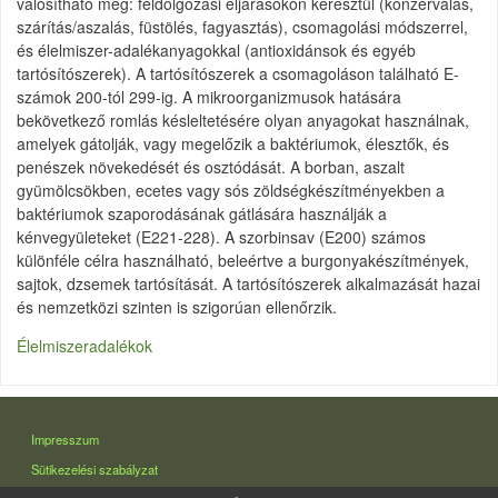
valósítható meg: feldolgozási eljárásokon keresztül (konzerválás,
szárítás/aszalás, füstölés, fagyasztás), csomagolási módszerrel,
és élelmiszer-adalékanyagokkal (antioxidánsok és egyéb
tartósítószerek). A tartósítószerek a csomagoláson található E-
számok 200-tól 299-ig. A mikroorganizmusok hatására
bekövetkező romlás késleltetésére olyan anyagokat használnak,
amelyek gátolják, vagy megelőzik a baktériumok, élesztők, és
penészek növekedését és osztódását. A borban, aszalt
gyümölcsökben, ecetes vagy sós zöldségkészítményekben a
baktériumok szaporodásának gátlására használják a
kénvegyületeket (E221-228). A szorbinsav (E200) számos
különféle célra használható, beleértve a burgonyakészítmények,
sajtok, dzsemek tartósítását. A tartósítószerek alkalmazását hazai
és nemzetközi szinten is szigorúan ellenőrzik.
Élelmiszeradalékok
LÁBLÉC
Impresszum
Sütikezelési szabályzat