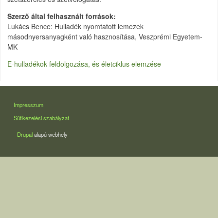
Szerző által felhasznált források
Lukács Bence: Hulladék nyomtatott lemezek
másodnyersanyagként való hasznosítása, Veszprémi Egyetem-
MK
E-hulladékok feldolgozása, és életciklus elemzése
LÁBLÉC
Impresszum
Sütikezelési szabályzat
Drupal
alapú webhely