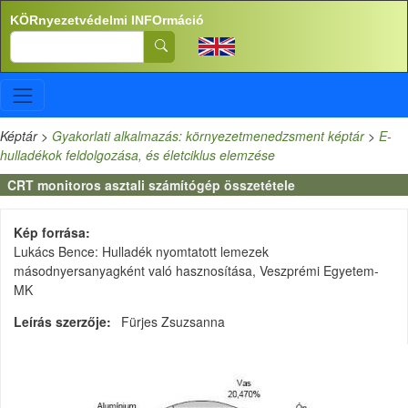
Ugrás a tartalomra
KÖRnyezetvédelmi INFOrmáció
Search
Képtár
>
Gyakorlati alkalmazás: környezetmenedzsment képtár
>
E-
hulladékok feldolgozása, és életciklus elemzése
CRT monitoros asztali számítógép összetétele
Kép forrása
Lukács Bence: Hulladék nyomtatott lemezek
másodnyersanyagként való hasznosítása, Veszprémi Egyetem-
MK
Leírás szerzője
Fürjes Zsuzsanna