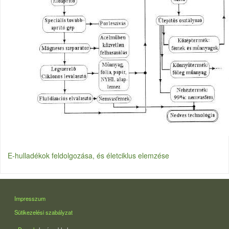
E-hulladékok feldolgozása, és életciklus elemzése
LÁBLÉC
Impresszum
Sütikezelési szabályzat