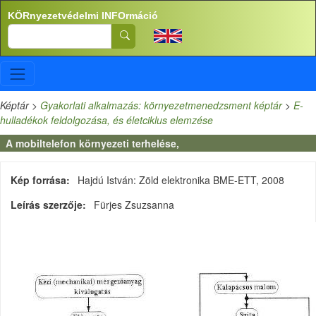
Ugrás a tartalomra
KÖRnyezetvédelmi INFOrmáció
Search
Képtár
>
Gyakorlati alkalmazás: környezetmenedzsment képtár
>
E-
hulladékok feldolgozása, és életciklus elemzése
A mobiltelefon környezeti terhelése,
Kép forrása
Hajdú István: Zöld elektronika BME-ETT, 2008
Leírás szerzője
Fürjes Zsuzsanna