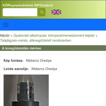
Ugrás a tartalomra
KÖRnyezetvédelmi INFOrmáció
Search
Képtár
>
Gyakorlati alkalmazás: környezetmenedzsment képtár
>
Talajlégzés-mérés, átlevegőztetett rendszerben
A levegőáramlás mérése
Kép forrása
Klebercz Orsolya
Leírás szerzője
Klebercz Orsolya