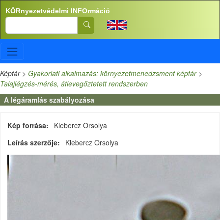
Ugrás a tartalomra
KÖRnyezetvédelmi INFOrmáció
Search
Képtár
>
Gyakorlati alkalmazás: környezetmenedzsment képtár
>
Talajlégzés-mérés, átlevegőztetett rendszerben
A légáramlás szabályozása
Kép forrása
Klebercz Orsolya
Leírás szerzője
Klebercz Orsolya