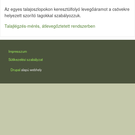
Az egyes talajoszlopokon keresztülfolyó levegőáramot a csövekre
helyezett szorító tagokkal szabályozzuk.
Talajlégzés-mérés, átlevegőztetett rendszerben
LÁBLÉC
Impresszum
Sütikezelési szabályzat
Drupal
alapú webhely