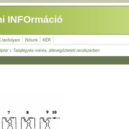
i INFOrmáció
E-tanfolyam
Rólunk
KÉR
éptár
>
Talajlégzés-mérés, átlevegőztetett rendszerben