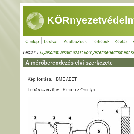
Ugrás a tartalomra
KÖRnyezetvédelm
Címlap
Lexikon
Adatbázisok
Térképek
Képtár
Képtár
>
Gyakorlati alkalmazás: környezetmenedzsment k
A mérőberendezés elvi szerkezete
Kép forrása
BME ABÉT
Leírás szerzője
Klebercz Orsolya