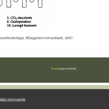
nyezettoxikológia, Műegyetemi könyvkiadó, 2007.
Drupal
alapú webhely
ábbi információk