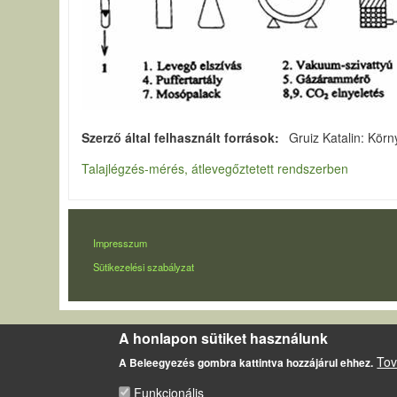
Szerző által felhasznált források
Gruiz Katalin: Kör
Talajlégzés-mérés, átlevegőztetett rendszerben
LÁBLÉC
Impresszum
Sütikezelési szabályzat
A honlapon sütiket használunk
Tov
A Beleegyezés gombra kattintva hozzájárul ehhez.
Funkcionális