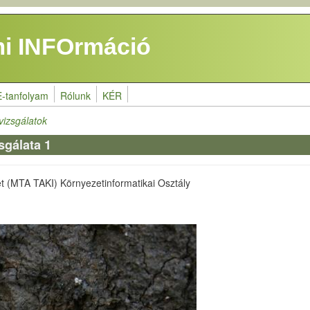
i INFOrmáció
E-tanfolyam
Rólunk
KÉR
vizsgálatok
sgálata 1
et (MTA TAKI) Környezetinformatikai Osztály