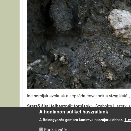
Ide soroljuk azoknak a képződményeknek a vizsgálatát,
Szerző által felhasznált források
Szabolcs I. szerk.
A honlapon sütiket használunk
Terepi vizsgálatok
Tov
A Beleegyezés gombra kattintva hozzájárul ehhez.
Funkcionális