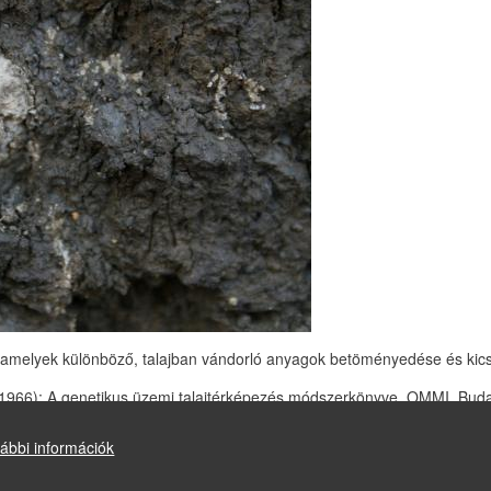
 amelyek különböző, talajban vándorló anyagok betöményedése és kic
 (1966): A genetikus üzemi talajtérképezés módszerkönyve. OMMI, Bud
ábbi információk