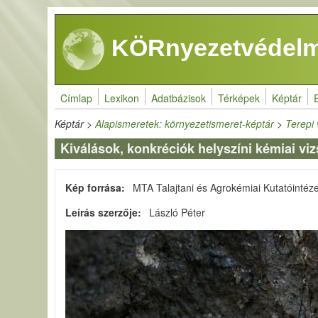
Ugrás a tartalomra
KÖRnyezetvédelm
Címlap
Lexikon
Adatbázisok
Térképek
Képtár
Képtár
>
Alapismeretek: környezetismeret-képtár
>
Terepi 
Kiválások, konkréciók helyszíni kémiai viz
Kép forrása
MTA Talajtani és Agrokémiai Kutatóintéz
Leírás szerzője
László Péter