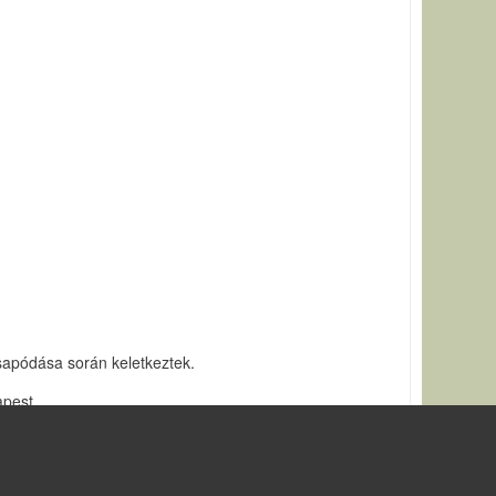
sapódása során keletkeztek.
apest.