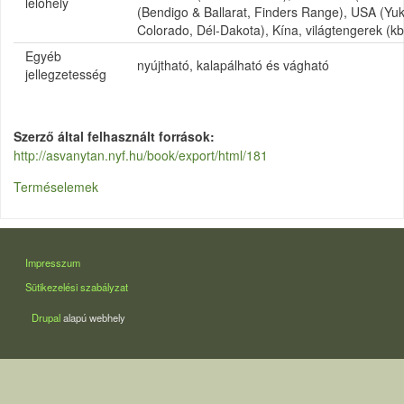
lelőhely
(Bendigo & Ballarat, Finders Range), USA (Yuko
Colorado, Dél-Dakota), Kína, világtengerek (kb.:
Egyéb
nyújtható, kalapálható és vágható
jellegzetesség
Szerző által felhasznált források
http://asvanytan.nyf.hu/book/export/html/181
Terméselemek
LÁBLÉC
Impresszum
Sütikezelési szabályzat
Drupal
alapú webhely