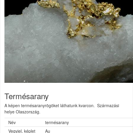
Termésarany
A képen termésaranyrögöket láthatunk kvarcon. Származási
helye Olaszország.
Név
termésarany
Vegyjel, képlet
Au