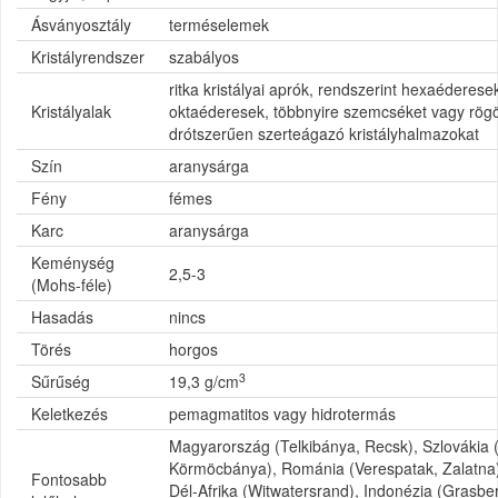
Ásványosztály
terméselemek
Kristályrendszer
szabályos
ritka kristályai aprók, rendszerint hexaéderese
Kristályalak
oktaéderesek, többnyire szemcséket vagy rögöke
drótszerűen szerteágazó kristályhalmazokat
Szín
aranysárga
Fény
fémes
Karc
aranysárga
Keménység
2,5-3
(Mohs-féle)
Hasadás
nincs
Törés
horgos
3
Sűrűség
19,3 g/cm
Keletkezés
pemagmatitos vagy hidrotermás
Magyarország (Telkibánya, Recsk), Szlovákia
Körmöcbánya), Románia (Verespatak, Zalatna)
Fontosabb
Dél-Afrika (Witwatersrand), Indonézia (Grasber