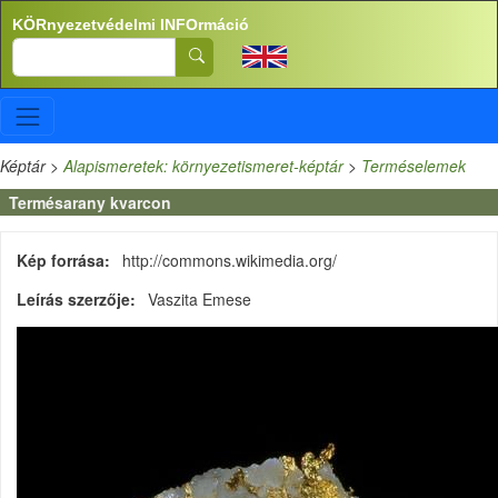
Ugrás a tartalomra
KÖRnyezetvédelmi INFOrmáció
Search
Képtár
>
Alapismeretek: környezetismeret-képtár
>
Terméselemek
Termésarany kvarcon
Kép forrása
http://commons.wikimedia.org/
Leírás szerzője
Vaszita Emese