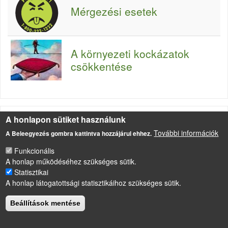
Mérgezési esetek
A környezeti kockázatok
csökkentése
A honlapon sütiket használunk
További információk
A Beleegyezés gombra kattintva hozzájárul ehhez.
LÁBLÉC
Impresszum
Funkcionális
Sütikezelési szabályzat
A honlap működéséhez szükséges sütik.
Statisztikai
Drupal
alapú webhely
A honlap látogatottsági statisztikáihoz szükséges sütik.
Beállítások mentése