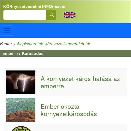
Ugrás a tartalomra
KÖRnyezetvédelmi INFOrmáció
Search
Képtár
>
Alapismeretek: környezetismeret-képtár
Ember >> Károsodás
A környezet káros hatása az
emberre
Ember okozta
környezetkárosodás