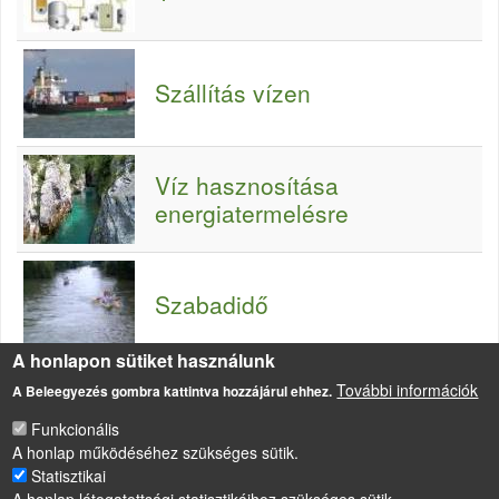
Szállítás vízen
Víz hasznosítása
energiatermelésre
Szabadidő
A honlapon sütiket használunk
További információk
A Beleegyezés gombra kattintva hozzájárul ehhez.
Funkcionális
A honlap működéséhez szükséges sütik.
Statisztikai
LÁBLÉC
Impresszum