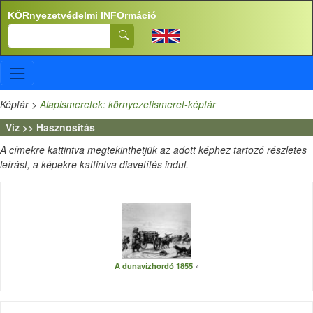
Ugrás a tartalomra
KÖRnyezetvédelmi INFOrmáció
Search
Képtár
>
Alapismeretek: környezetismeret-képtár
Víz >> Hasznosítás
A címekre kattintva megtekinthetjük az adott képhez tartozó részletes
leírást, a képekre kattintva diavetítés indul.
A dunavízhordó 1855