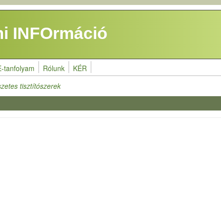
i INFOrmáció
E-tanfolyam
Rólunk
KÉR
etes tisztítószerek