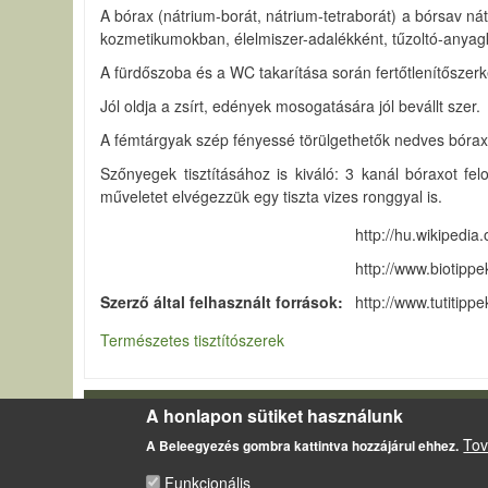
A bórax (nátrium-borát, nátrium-tetraborát) a bórsav nátr
kozmetikumokban, élelmiszer-adalékként, tűzoltó-anyagk
A fürdőszoba és a WC takarítása során fertőtlenítőszerk
Jól oldja a zsírt, edények mosogatására jól bevállt szer.
A fémtárgyak szép fényessé törülgethetők nedves bórax
Szőnyegek tisztításához is kiváló: 3 kanál bóraxot f
műveletet elvégezzük egy tiszta vizes ronggyal is.
http://hu.wikipedia.
http://www.biotippe
Szerző által felhasznált források
http://www.tutitipp
Természetes tisztítószerek
A honlapon sütiket használunk
LÁBLÉC
Impresszum
Tov
A Beleegyezés gombra kattintva hozzájárul ehhez.
Sütikezelési szabályzat
Funkcionális