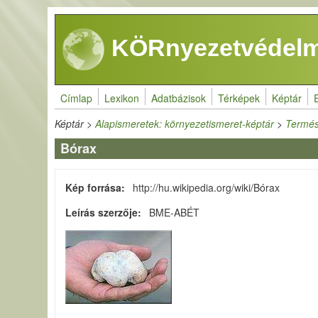
Ugrás a tartalomra
KÖRnyezetvédelm
Címlap
Lexikon
Adatbázisok
Térképek
Képtár
Képtár
>
Alapismeretek: környezetismeret-képtár
>
Termész
Bórax
Kép forrása
http://hu.wikipedia.org/wiki/Bórax
Leírás szerzője
BME-ABÉT