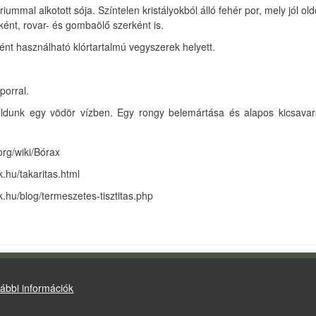
iummal alkotott sója. Színtelen kristályokból álló fehér por, mely jól ol
ént, rovar- és gombaölő szerként is.
ént használható klórtartalmú vegyszerek helyett.
porral.
eloldunk egy vödör vízben. Egy rongy belemártása és alapos kicsava
org/wiki/Bórax
k.hu/takaritas.html
ek.hu/blog/termeszetes-tisztitas.php
Drupal
alapú webhely
ábbi információk