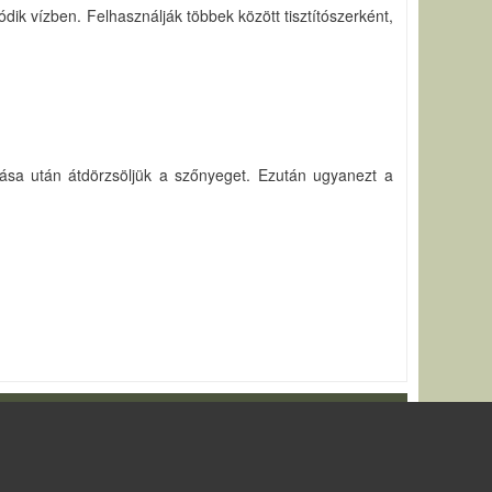
dódik vízben. Felhasználják többek között tisztítószerként,
rása után átdörzsöljük a szőnyeget. Ezután ugyanezt a