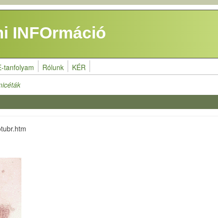
i INFOrmáció
E-tanfolyam
Rólunk
KÉR
micéták
tubr.htm