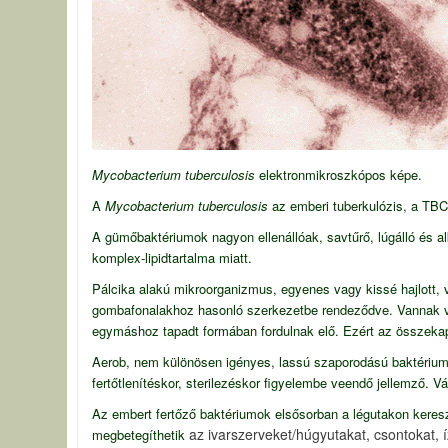
Mycobacterium tuberculosis
elektronmikroszkópos képe.
A
Mycobacterium tuberculosis
az emberi tuberkulózis, a TBC
A gümőbaktériumok nagyon ellenállóak, savtűrő, lúgálló és a
komplex-lipidtartalma miatt.
Pálcika alakú mikroorganizmus, egyenes vagy kissé hajlott, 
gombafonalakhoz hasonló szerkezetbe rendeződve. Vannak viru
egymáshoz tapadt formában fordulnak elő. Ezért az összekapc
Aerob, nem különösen igényes, lassú szaporodású baktérium, 
fertőtlenítéskor, sterilezéskor figyelembe veendő jellemző.
Az embert fertőző baktériumok elsősorban a légutakon kere
az ivarszerveket/húgyutakat, csontokat, í
megbetegíthetik