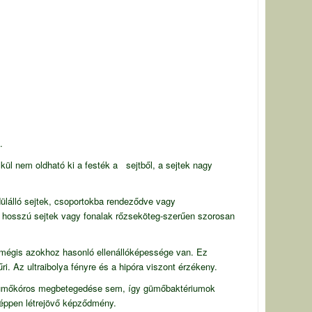
.
kül nem oldható ki a festék a sejtből, a sejtek nagy
dülálló sejtek, csoportokba rendeződve vagy
 a hosszú sejtek vagy fonalak rőzseköteg-szerűen szorosan
, mégis azokhoz hasonló ellenállóképessége van. Ez
tűri. Az ultraibolya fényre és a hipóra viszont érzékeny.
k gümőkóros megbetegedése sem, így gümőbaktériumok
éppen létrejövő képződmény.