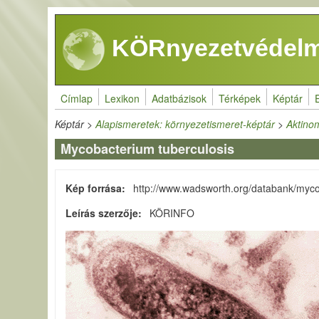
Ugrás a tartalomra
KÖRnyezetvédelm
Címlap
Lexikon
Adatbázisok
Térképek
Képtár
Képtár
>
Alapismeretek: környezetismeret-képtár
>
Aktino
Mycobacterium tuberculosis
Kép forrása
http://www.wadsworth.org/databank/myco
Leírás szerzője
KÖRINFO