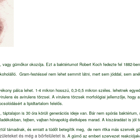
, vagy gümőkor okozója. Ezt a baktériumot Robert Koch fedezte fel 1882-ben
lkoholálló.
Gram-festéssel nem lehet semmit látni, mert sem jóddal, sem anél
vékony pálca lehet. 1-4 mikron hosszú, 0,3-0,5 mikron széles. lehetnek egye
lens és avirulens törzsei. A virulens törzsek morfológiai jellemzője, hogy
solódásért a lipidtartalom felelős.
táptalajon is 30 óra körüli generációs ideje van. Bár nem spórás baktérium
 Váladékokban, tejben, vajban hónapokig életképes marad.
A kiszáradást is jól 
sztül támadnak, és emiatt a tüdőt betegítik meg, de nem ritka más szerve
zületeket és még a bőrfelületet is.
A gümő az emberi szervezet reakciójak