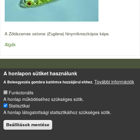
A Zöldszemes ostoros (
Euglena
) fénymikroszkópos képe.
Algák
LÁBLÉC
Impresszum
A honlapon sütiket használunk
Sütikezelési szabályzat
További információk
A Beleegyezés gombra kattintva hozzájárul ehhez.
Drupal
alapú webhely
Funkcionális
A honlap működéséhez szükséges sütik.
Statisztikai
A honlap látogatottsági statisztikáihoz szükséges sütik.
Beállítások mentése