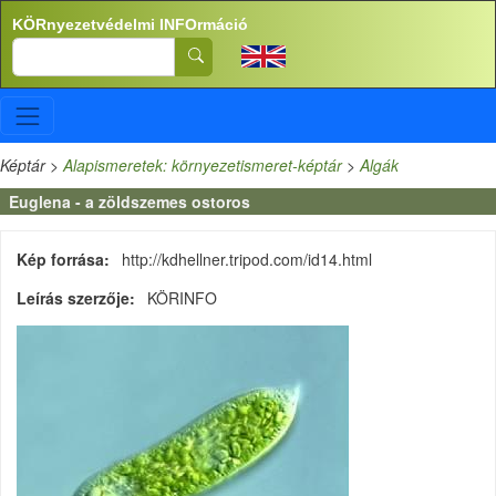
Ugrás a tartalomra
KÖRnyezetvédelmi INFOrmáció
Search
Képtár
>
Alapismeretek: környezetismeret-képtár
>
Algák
Euglena - a zöldszemes ostoros
Kép forrása
http://kdhellner.tripod.com/id14.html
Leírás szerzője
KÖRINFO