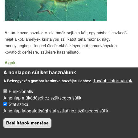
Az ún. kovamoszatok v. diatómák sejtfala két, egymásba illeszkedő
héjat alkot, amelyek kristályos szilikátot tartalmaznak nagy
mennyiségben. Tengeri üledékekből kinyerhető maradványuk a
kovaföld: derítésre, szűrésre használható.
Algák
A honlapon sütiket használunk
További információk
A Beleegyezés gombra kattintva hozzájárul ehhez.
LÁBLÉC
Impresszum
Funkcionális
Sütikezelési szabályzat
A honlap működéséhez szükséges sütik.
Statisztikai
Drupal
alapú webhely
A honlap látogatottsági statisztikáihoz szükséges sütik.
Beállítások mentése