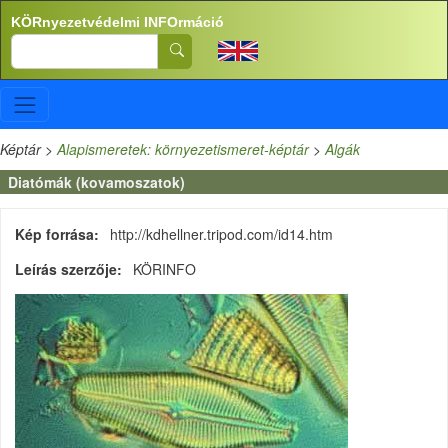
Ugrás a tartalomra
KÖRnyezetvédelmi INFOrmáció
Search
Képtár
>
Alapismeretek: környezetismeret-képtár
>
Algák
Diatómák (kovamoszatok)
Kép forrása
http://kdhellner.tripod.com/id14.htm
Leírás szerzője
KÖRINFO