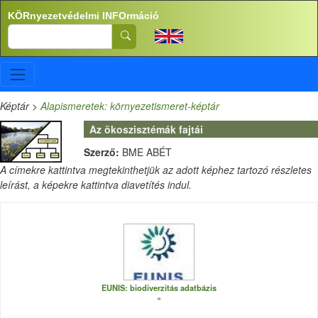
Ugrás a tartalomra
KÖRnyezetvédelmi INFOrmáció
Search
Képtár
>
Alapismeretek: környezetismeret-képtár
Az ökoszisztémák fajtái
Szerző:
BME ABÉT
A címekre kattintva megtekinthetjük az adott képhez tartozó részletes
leírást, a képekre kattintva diavetítés indul.
EUNIS: biodiverzitás adatbázis