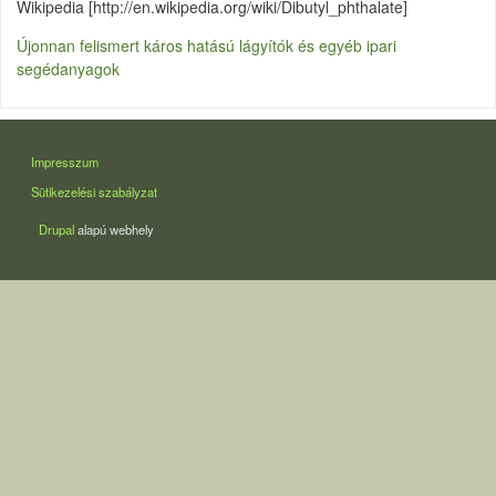
Wikipedia [http://en.wikipedia.org/wiki/Dibutyl_phthalate]
Újonnan felismert káros hatású lágyítók és egyéb ipari
segédanyagok
LÁBLÉC
Impresszum
Sütikezelési szabályzat
Drupal
alapú webhely