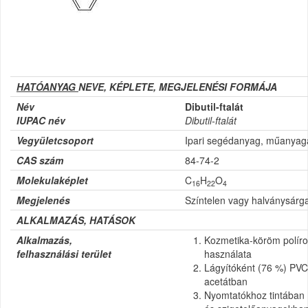
HATÓANYAG
NEVE, KÉPLETE, MEGJELENÉSI FORMÁJA
Név
Dibutil-ftalát
IUPAC név
Dibutil-ftalát
Vegyületcsoport
Ipari segédanyag, műanyag
CAS szám
84-74-2
Molekulaképlet
C
H
O
16
22
4
Megjelenés
Színtelen vagy halványsárg
ALKALMAZÁS, HATÁSOK
Alkalmazás,
Kozmetika-köröm políroz
felhasználási terület
használata
Lágyítóként (76 %) PVC-b
acetátban
Nyomtatókhoz tintában 