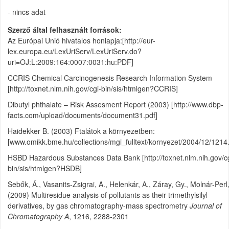
- nincs adat
Szerző által felhasznált források
Az Európai Unió hivatalos honlapja:[http://eur-
lex.europa.eu/LexUriServ/LexUriServ.do?
uri=OJ:L:2009:164:0007:0031:hu:PDF]
CCRIS Chemical Carcinogenesis Research Information System
[http://toxnet.nlm.nih.gov/cgi-bin/sis/htmlgen?CCRIS]
Dibutyl phthalate – Risk Assesment Report (2003) [http://www.dbp-
facts.com/upload/documents/document31.pdf]
Haidekker B. (2003) Ftalátok a környezetben:
[www.omikk.bme.hu/collections/mgi_fulltext/kornyezet/2004/12/1214.
HSBD Hazardous Substances Data Bank [http://toxnet.nlm.nih.gov/cg
bin/sis/htmlgen?HSDB]
Sebők, Á., Vasanits-Zsigrai, A., Helenkár, A., Záray, Gy., Molnár-Perl,
(2009) Multiresidue analysis of pollutants as their trimethylsilyl
derivatives, by gas chromatography-mass spectrometry
Journal of
Chromatography A
, 1216, 2288-2301