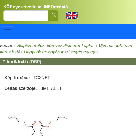
Ugrás a tartalomra
KÖRnyezetvédelmi INFOrmáció
Search
Képtár
>
Alapismeretek: környezetismeret-képtár
>
Újonnan felismert
káros hatású lágyítók és egyéb ipari segédanyagok
Dibutil-ftalát (DBP)
Kép forrása
TOXNET
Leírás szerzője
BME-ABÉT