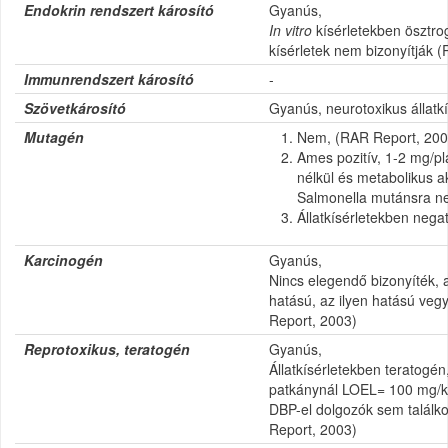
Endokrin rendszert károsító
Gyanús,
In vitro
kísérletekben ösztro
kísérletek nem bizonyítják 
Immunrendszert károsító
-
Szövetkárosító
Gyanús, neurotoxikus állatk
Mutagén
Nem, (RAR Report, 200
Ames pozitív, 1-2 mg/pl
nélkül és metabolikus ak
Salmonella mutánsra 
Állatkísérletekben nega
Karcinogén
Gyanús,
Nincs elegendő bizonyíték, 
hatású, az ilyen hatású ve
Report, 2003)
Reprotoxikus, teratogén
Gyanús,
Állatkísérletekben teratogé
patkánynál LOEL= 100 mg/kg
DBP-el dolgozók sem találk
Report, 2003)