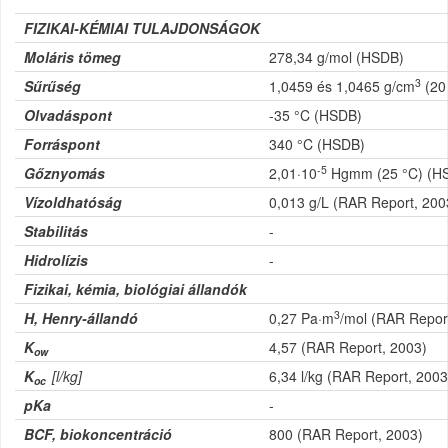
FIZIKAI-KÉMIAI TULAJDONSÁGOK
Moláris tömeg
278,34 g/mol (HSDB)
3
Sűrűség
1,0459 és 1,0465 g/cm
(20
Olvadáspont
-35 °C (HSDB)
Forráspont
340 °C (HSDB)
-5
Gőznyomás
2,01·10
Hgmm (25 °C) (H
Vízoldhatóság
0,013 g/L (RAR Report, 200
Stabilitás
-
Hidrolízis
-
Fizikai, kémia, biológiai állandók
3
H, Henry-állandó
0,27 Pa·m
/mol (RAR Repor
K
4,57 (RAR Report, 2003)
ow
K
[l/kg]
6,34 l/kg (RAR Report, 2003
oc
pKa
-
BCF, biokoncentráció
800 (RAR Report, 2003)