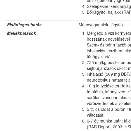
és szigetelőanyagokban
Szelepeknél kenőanyag
Bőrlágyító, hajlakk (RA
Elsődleges hatás
Műanyagadalék, lágyító
Mellékhatások
Mérgező a vízi környezet
hosszának növelésével
Szem- és bőrirritáció: 
inhalációs tesztben fel
tüdőgyulladás
725 mg/kg bevitel embe
sejtburjánzások okoz: 
inhaláció (509 mg DBP/
neurotoxikus hatást fejt 
10 g lenyelésekor: felk
fotofóbia, könnyezés, k
sérülés, vesebántalmak 
vörösvértestek a vizel
5 %-os oldat a bőrön 4
változást
6-7 év munka után: fáj
(RAR Report, 2003; HS