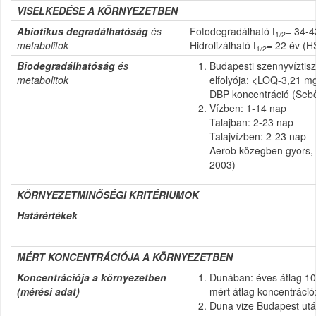
VISELKEDÉSE A KÖRNYEZETBEN
Abiotikus degradálhatóság
és
Fotodegradálható t
= 34-4
1/2
metabolitok
Hidrolizálható t
= 22 év (
1/2
Biodegradálhatóság
és
Budapesti szennyvíztisz
metabolitok
elfolyója: <LOQ-3,21 mg
DBP koncentráció (Se
Vízben: 1-14 nap
Talajban: 2-23 nap
Talajvízben: 2-23 nap
Aerob közegben gyors,
2003)
KÖRNYEZETMINŐSÉGI KRITÉRIUMOK
Határértékek
-
MÉRT KONCENTRÁCIÓJA A KÖRNYEZETBEN
Koncentrációja a környezetben
Dunában: éves átlag 10
(mérési adat)
mért átlag koncentráci
Duna vize Budapest ut