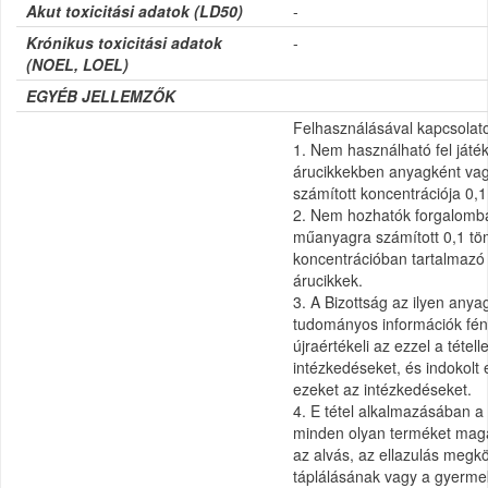
Akut toxicitási adatok (
LD50)
-
Krónikus toxicitási adatok
-
(
NOEL, LOEL)
EGYÉB JELLEMZŐK
Felhasználásával kapcsolato
1. Nem használható fel ját
árucikkekben anyagként va
számított koncentrációja 0
2. Nem hozhatók forgalomba 
műanyagra számított 0,1 t
koncentrációban tartalmazó
árucikkek.
3. A Bizottság az ilyen anyag
tudományos információk fén
újraértékeli az ezzel a tétel
intézkedéseket, és indokolt
ezeket az intézkedéseket.
4. E tétel alkalmazásában 
minden olyan terméket magá
az alvás, az ellazulás megk
táplálásának vagy a gyerm