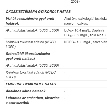
2009)
ÖKOSZISZTÉMÁRA GYAKOROLT HATÁS
Vízi ökoszisztémára gyakorolt
Akut ökotoxikológiai teszte
hatások
nagyon toxikus.
Akut toxicitási adatok (
LC50, EC50)
EC
= 10,4 mg/L, Daphnia
50
EC
= 0,2 mg/L, zöld alga, 
50
Krónikus toxicitási adatok (
NOEC,
NOEC= 100 mg/L, szivárvány
LOEC)
Szárazföldi ökoszisztémára
-
gyakorolt hatások
Akut toxicitási adatok (
LC50, EC50)
-
Krónikus toxicitási adatok (
NOEC,
-
LOEC)
EMBERRE GYAKOROLT HATÁS
Általános káros hatások
-
Lebontás az emberben, távozása
-
a szervezetből