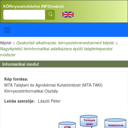
Ugrás a tartalomra
KÖRnyezetvédelmi INFOrmáció
Search
Képtár
>
Gyakorlati alkalmazás: környezetmenedzsment képtár
>
Nagyléptékű térinformatikai adatbázisra épülő talajtérképezési
módszer
Informatikai modul
Kép forrása
MTA Talajtani és Agrokémiai Kutatóintézet (MTA TAKI)
Környezetinformatikai Osztály
Leírás szerzője
László Péter