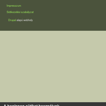
LÁBLÉC
Impresszum
Sütikezelési szabályzat
Drupal
alapú webhely
A honlapon sütiket használunk