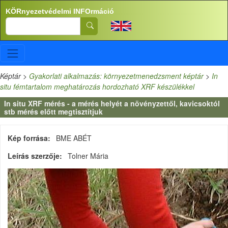
Ugrás a tartalomra
KÖRnyezetvédelmi INFOrmáció
Search
Képtár
>
Gyakorlati alkalmazás: környezetmenedzsment képtár
>
In
situ fémtartalom meghatározás hordozható XRF készülékkel
In situ XRF mérés - a mérés helyét a növényzettől, kavicsoktól
stb mérés előtt megtisztítjuk
Kép forrása
BME ABÉT
Leírás szerzője
Tolner Mária