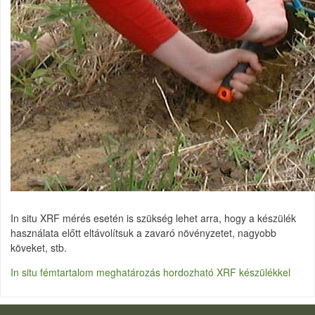
In situ XRF mérés esetén is szükség lehet arra, hogy a készülék
használata előtt eltávolítsuk a zavaró növényzetet, nagyobb
köveket, stb.
In situ fémtartalom meghatározás hordozható XRF készülékkel