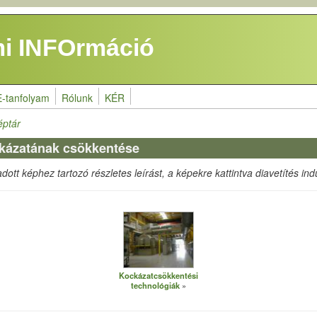
i INFOrmáció
E-tanfolyam
Rólunk
KÉR
éptár
ckázatának csökkentése
ott képhez tartozó részletes leírást, a képekre kattintva diavetítés indu
Kockázatcsökkentési
technológiák