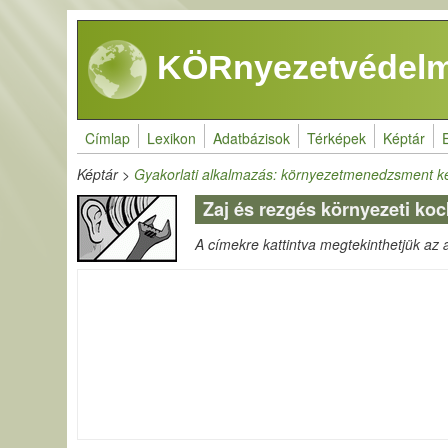
Ugrás a tartalomra
KÖRnyezetvédelm
Címlap
Lexikon
Adatbázisok
Térképek
Képtár
Képtár
>
Gyakorlati alkalmazás: környezetmenedzsment k
Zaj és rezgés környezeti ko
A címekre kattintva megtekinthetjük az ad