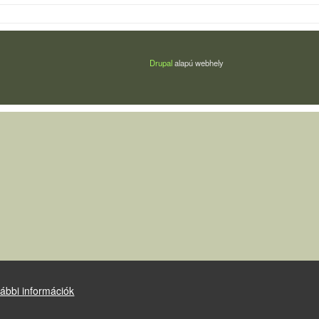
Drupal
alapú webhely
ábbi információk