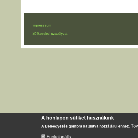
LÁBLÉC
Impresszum
Sütikezelési szabályzat
A honlapon sütiket használunk
Tov
A Beleegyezés gombra kattintva hozzájárul ehhez.
Funkcionális