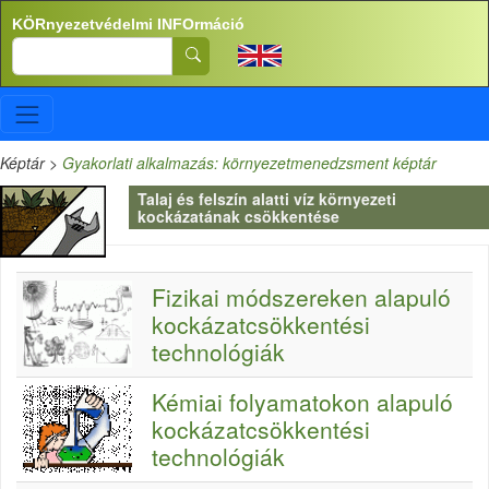
Ugrás a tartalomra
KÖRnyezetvédelmi INFOrmáció
Search
Képtár
>
Gyakorlati alkalmazás: környezetmenedzsment képtár
Talaj és felszín alatti víz környezeti
kockázatának csökkentése
Fizikai módszereken alapuló
kockázatcsökkentési
technológiák
Kémiai folyamatokon alapuló
kockázatcsökkentési
technológiák