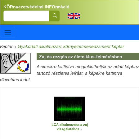
Ugrás a tartalomra
KÖRnyezetvédelmi INFOrmáció
Search
Képtár
>
Gyakorlati alkalmazás: környezetmenedzsment képtár
Zaj és rezgés az életciklus-felmérésben
A címekre kattintva megtekinthetjük az adott képhez
tartozó részletes leírást, a képekre kattintva
diavetítés indul.
LCA alkalmazása a zaj
vizsgálatához