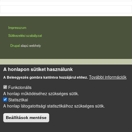
LÁBLÉC
Impresszum
Sütikezelési szabályzat
Drupal
alapú webhely
A honlapon sütiket használunk
További információk
A Beleegyezés gombra kattintva hozzájárul ehhez.
Funkcionális
A honlap működéséhez szükséges sütik.
Statisztikai
A honlap látogatottsági statisztikáihoz szükséges sütik.
Beállítások mentése