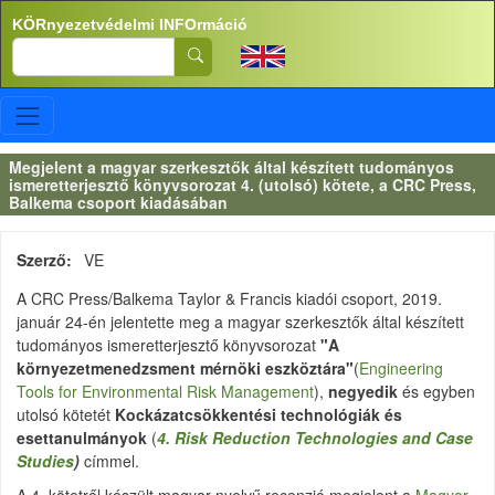
Ugrás a tartalomra
KÖRnyezetvédelmi INFOrmáció
Search
Megjelent a magyar szerkesztők által készített tudományos
ismeretterjesztő könyvsorozat 4. (utolsó) kötete, a CRC Press,
Balkema csoport kiadásában
Szerző
VE
A CRC Press/Balkema Taylor & Francis kiadói csoport, 2019.
január 24-én jelentette meg a magyar szerkesztők által készített
tudományos ismeretterjesztő könyvsorozat
"A
környezetmenedzsment mérnöki eszköztára"
(
Engineering
Tools for Environmental Risk Management
),
negyedik
és egyben
utolsó kötetét
Kockázatcsökkentési technológiák és
esettanulmányok
(
4. Risk Reduction Technologies and Case
Studies
)
címmel.