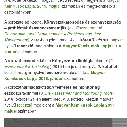
A 4. kötetről készült magyar nyelvű recenzió megjelent a
Magyar
Kémikusok Lapja, 2019. május
i számában és megtekinthető a
csatolmányban.
A sorozat
első
kötete,
Környezetkárosodás és szennyezettség
– problémák ésmenedzsmentjük
(
<1. Environmental
Deterioration and Contamination – Problems and their
Management
) 2014-ben jelent meg. Az
1. kötet
ről készült magyar
nyelvű
recenzió
megtalálható a
Magyar Kémikusok Lapja 2015.
január
i számában.
A sorozat
második
kötete
Környezettoxikológia
címmel (
2.
Environmental Toxicology
) 2015-ben jelent meg. Az 2
. kötet
ről
készült magyar nyelvű
recenzió
megtalálható a
Magyar
Kémikusok Lapja 2016. január
i számában.
A sorozat
harmadik
kötete:
A felmérés és monitoring
eszköztára
címmel (
3.Site Assessment and Monitoring Tools
)
2016. október 21-én jelent meg. A 3. kötetről készült magyar
nyelvű
recenzió
megjelent a
Magyar Kémikusok Lapja 2017.
május
i számában.